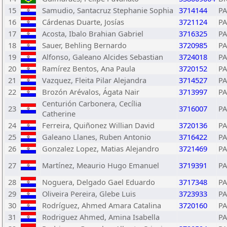
15
Samudio, Santacruz Stephanie Sophia
3714144
P
16
Cárdenas Duarte, Josías
3721124
P
17
Acosta, Ibalo Brahian Gabriel
3716325
P
18
Sauer, Behling Bernardo
3720985
P
19
Alfonso, Galeano Alcides Sebastian
3724018
P
20
Ramírez Bentos, Ana Paula
3720152
P
21
Vazquez, Fleita Pilar Alejandra
3714527
P
22
Brozón Arévalos, Ágata Nair
3713997
P
Centurión Carbonera, Cecília
23
3716007
P
Catherine
24
Ferreira, Quiñonez Willian David
3720136
P
25
Galeano Llanes, Ruben Antonio
3716422
P
26
Gonzalez Lopez, Matias Alejandro
3721469
P
27
Martínez, Meaurio Hugo Emanuel
3719391
P
28
Noguera, Delgado Gael Eduardo
3717348
P
29
Oliveira Pereira, Glebe Luis
3723933
P
30
Rodríguez, Ahmed Amara Catalina
3720160
P
31
Rodriguez Ahmed, Amina Isabella
P