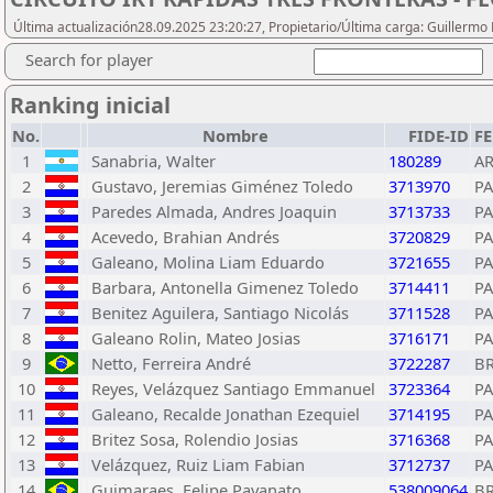
Última actualización28.09.2025 23:20:27, Propietario/Última carga: Guillermo
Search for player
Ranking inicial
No.
Nombre
FIDE-ID
F
1
Sanabria, Walter
180289
A
2
Gustavo, Jeremias Giménez Toledo
3713970
P
3
Paredes Almada, Andres Joaquin
3713733
P
4
Acevedo, Brahian Andrés
3720829
P
5
Galeano, Molina Liam Eduardo
3721655
P
6
Barbara, Antonella Gimenez Toledo
3714411
P
7
Benitez Aguilera, Santiago Nicolás
3711528
P
8
Galeano Rolin, Mateo Josias
3716171
P
9
Netto, Ferreira André
3722287
B
10
Reyes, Velázquez Santiago Emmanuel
3723364
P
11
Galeano, Recalde Jonathan Ezequiel
3714195
P
12
Britez Sosa, Rolendio Josias
3716368
P
13
Velázquez, Ruiz Liam Fabian
3712737
P
14
Guimaraes, Felipe Pavanato
538009064
B