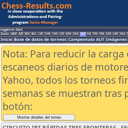
Logged on: Gast
Arabic
ARM
AZE
BIH
BUL
CAT
CHN
CRO
CZE
DEN
ENG
ESP
FAI
FIN
FRA
GER
GRE
INA
I
Inicio
Base de datos de torneos
Campeonato AUT
Imágenes
Nota: Para reducir la carga 
escaneos diarios de motor
Yahoo, todos los torneos f
semanas se muestran tras p
botón:
CIRCUITO IRT RÁPIDAS TRES FRONTERAS - F