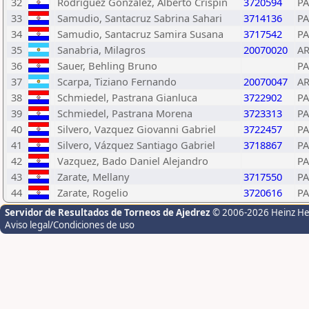
32
Rodriguez Gonzalez, Alberto Crispin
3720594
P
33
Samudio, Santacruz Sabrina Sahari
3714136
P
34
Samudio, Santacruz Samira Susana
3717542
P
35
Sanabria, Milagros
20070020
A
36
Sauer, Behling Bruno
P
37
Scarpa, Tiziano Fernando
20070047
A
38
Schmiedel, Pastrana Gianluca
3722902
P
39
Schmiedel, Pastrana Morena
3723313
P
40
Silvero, Vazquez Giovanni Gabriel
3722457
P
41
Silvero, Vázquez Santiago Gabriel
3718867
P
42
Vazquez, Bado Daniel Alejandro
P
43
Zarate, Mellany
3717550
P
44
Zarate, Rogelio
3720616
P
Servidor de Resultados de Torneos de Ajedrez
© 2006-2026 Heinz H
Aviso legal/Condiciones de uso