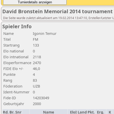
David Bronstein Memorial 2014 tournament
Die Seite wurde zuletzt aktualisiert am 19.02.2014 13:47:10, Ersteller/Letz
Spieler Info
Name
Igonin Temur
Titel
FM
Startrang
133
Elo national
0
Elo intnational
2118
Eloperformance
2470
FIDE Elo +/-
46,0
Punkte
4
Rang
83
Föderation
UZB
Ident-Nummer
0
Fide-ID
14203049
Geburtsjahr
2000
Rd.
Br.
Snr
Name
EloI
Land
Pkt.
Erg.
K