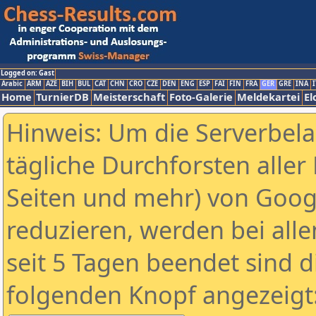
Logged on: Gast
Arabic
ARM
AZE
BIH
BUL
CAT
CHN
CRO
CZE
DEN
ENG
ESP
FAI
FIN
FRA
GER
GRE
INA
I
Home
TurnierDB
Meisterschaft
Foto-Galerie
Meldekartei
El
Hinweis: Um die Serverbel
tägliche Durchforsten aller 
Seiten und mehr) von Goog
reduzieren, werden bei alle
seit 5 Tagen beendet sind d
folgenden Knopf angezeigt