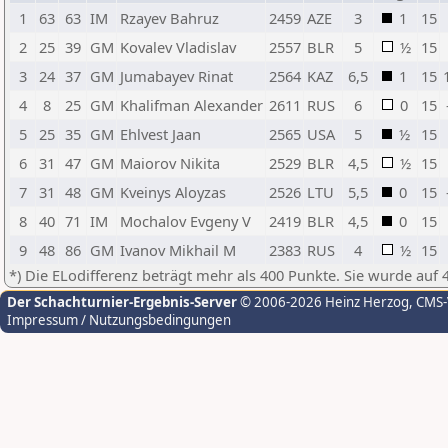
1
63
63
IM
Rzayev Bahruz
2459
AZE
3
1
15
2
25
39
GM
Kovalev Vladislav
2557
BLR
5
½
15
3
24
37
GM
Jumabayev Rinat
2564
KAZ
6,5
1
15
4
8
25
GM
Khalifman Alexander
2611
RUS
6
0
15
5
25
35
GM
Ehlvest Jaan
2565
USA
5
½
15
6
31
47
GM
Maiorov Nikita
2529
BLR
4,5
½
15
7
31
48
GM
Kveinys Aloyzas
2526
LTU
5,5
0
15
8
40
71
IM
Mochalov Evgeny V
2419
BLR
4,5
0
15
9
48
86
GM
Ivanov Mikhail M
2383
RUS
4
½
15
*) Die ELodifferenz beträgt mehr als 400 Punkte. Sie wurde auf 
Der Schachturnier-Ergebnis-Server
© 2006-2026 Heinz Herzog
, CMS
Impressum / Nutzungsbedingungen