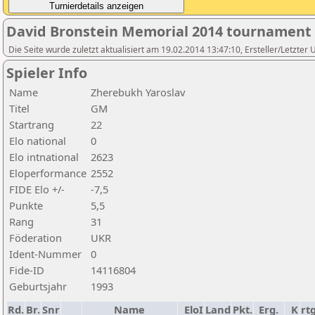
David Bronstein Memorial 2014 tournament
Die Seite wurde zuletzt aktualisiert am 19.02.2014 13:47:10, Ersteller/Letz
Spieler Info
Name
Zherebukh Yaroslav
Titel
GM
Startrang
22
Elo national
0
Elo intnational
2623
Eloperformance
2552
FIDE Elo +/-
-7,5
Punkte
5,5
Rang
31
Föderation
UKR
Ident-Nummer
0
Fide-ID
14116804
Geburtsjahr
1993
Rd.
Br.
Snr
Name
EloI
Land
Pkt.
Erg.
K
rt