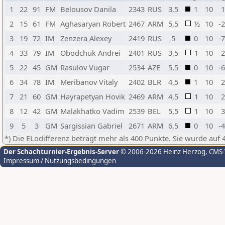
1
22
91
FM
Belousov Danila
2343
RUS
3,5
1
10
1
2
15
61
FM
Aghasaryan Robert
2467
ARM
5,5
½
10
-
3
19
72
IM
Zenzera Alexey
2419
RUS
5
0
10
-
4
33
79
IM
Obodchuk Andrei
2401
RUS
3,5
1
10
2
5
22
45
GM
Rasulov Vugar
2534
AZE
5,5
0
10
-
6
34
78
IM
Meribanov Vitaly
2402
BLR
4,5
1
10
2
7
21
60
GM
Hayrapetyan Hovik
2469
ARM
4,5
1
10
2
8
12
42
GM
Malakhatko Vadim
2539
BEL
5,5
1
10
3
9
5
3
GM
Sargissian Gabriel
2671
ARM
6,5
0
10
-
*) Die ELodifferenz beträgt mehr als 400 Punkte. Sie wurde auf 
Der Schachturnier-Ergebnis-Server
© 2006-2026 Heinz Herzog
, CMS
Impressum / Nutzungsbedingungen