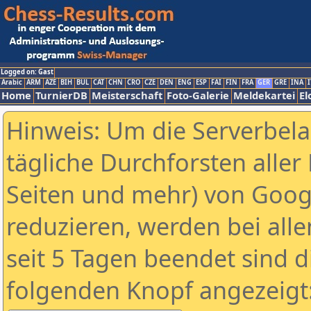
Logged on: Gast
Arabic
ARM
AZE
BIH
BUL
CAT
CHN
CRO
CZE
DEN
ENG
ESP
FAI
FIN
FRA
GER
GRE
INA
I
Home
TurnierDB
Meisterschaft
Foto-Galerie
Meldekartei
El
Hinweis: Um die Serverbel
tägliche Durchforsten aller 
Seiten und mehr) von Goog
reduzieren, werden bei alle
seit 5 Tagen beendet sind d
folgenden Knopf angezeigt