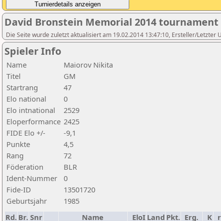
David Bronstein Memorial 2014 tournament
Die Seite wurde zuletzt aktualisiert am 19.02.2014 13:47:10, Ersteller/Letz
Spieler Info
Name
Maiorov Nikita
Titel
GM
Startrang
47
Elo national
0
Elo intnational
2529
Eloperformance
2425
FIDE Elo +/-
-9,1
Punkte
4,5
Rang
72
Föderation
BLR
Ident-Nummer
0
Fide-ID
13501720
Geburtsjahr
1985
Rd.
Br.
Snr
Name
EloI
Land
Pkt.
Erg.
K
r