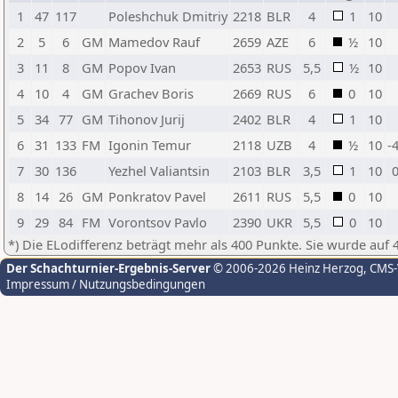
1
47
117
Poleshchuk Dmitriy
2218
BLR
4
1
10
2
5
6
GM
Mamedov Rauf
2659
AZE
6
½
10
3
11
8
GM
Popov Ivan
2653
RUS
5,5
½
10
4
10
4
GM
Grachev Boris
2669
RUS
6
0
10
5
34
77
GM
Tihonov Jurij
2402
BLR
4
1
10
6
31
133
FM
Igonin Temur
2118
UZB
4
½
10
-
7
30
136
Yezhel Valiantsin
2103
BLR
3,5
1
10
0
8
14
26
GM
Ponkratov Pavel
2611
RUS
5,5
0
10
9
29
84
FM
Vorontsov Pavlo
2390
UKR
5,5
0
10
*) Die ELodifferenz beträgt mehr als 400 Punkte. Sie wurde auf 
Der Schachturnier-Ergebnis-Server
© 2006-2026 Heinz Herzog
, CMS
Impressum / Nutzungsbedingungen