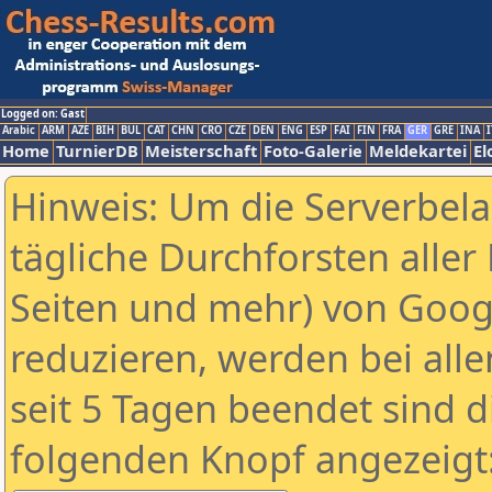
Logged on: Gast
Arabic
ARM
AZE
BIH
BUL
CAT
CHN
CRO
CZE
DEN
ENG
ESP
FAI
FIN
FRA
GER
GRE
INA
I
Home
TurnierDB
Meisterschaft
Foto-Galerie
Meldekartei
El
Hinweis: Um die Serverbel
tägliche Durchforsten aller 
Seiten und mehr) von Goog
reduzieren, werden bei alle
seit 5 Tagen beendet sind d
folgenden Knopf angezeigt