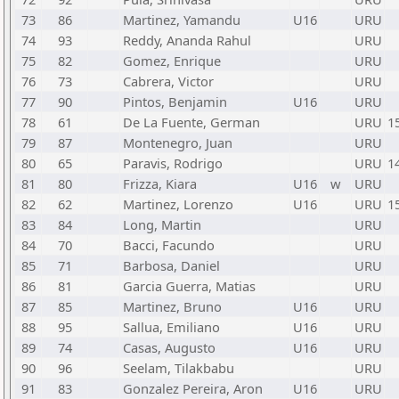
73
86
Martinez, Yamandu
U16
URU
74
93
Reddy, Ananda Rahul
URU
75
82
Gomez, Enrique
URU
76
73
Cabrera, Victor
URU
77
90
Pintos, Benjamin
U16
URU
78
61
De La Fuente, German
URU
1
79
87
Montenegro, Juan
URU
80
65
Paravis, Rodrigo
URU
1
81
80
Frizza, Kiara
U16
w
URU
82
62
Martinez, Lorenzo
U16
URU
1
83
84
Long, Martin
URU
84
70
Bacci, Facundo
URU
85
71
Barbosa, Daniel
URU
86
81
Garcia Guerra, Matias
URU
87
85
Martinez, Bruno
U16
URU
88
95
Sallua, Emiliano
U16
URU
89
74
Casas, Augusto
U16
URU
90
96
Seelam, Tilakbabu
URU
91
83
Gonzalez Pereira, Aron
U16
URU