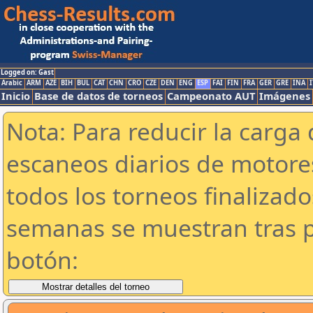
Logged on: Gast
Arabic
ARM
AZE
BIH
BUL
CAT
CHN
CRO
CZE
DEN
ENG
ESP
FAI
FIN
FRA
GER
GRE
INA
I
Inicio
Base de datos de torneos
Campeonato AUT
Imágenes
Nota: Para reducir la carga 
escaneos diarios de motor
todos los torneos finalizad
semanas se muestran tras p
botón: