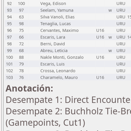
92
100
Vega, Edison
URU
93
97
Seelam, Yamuna
w
URU
94
63
Silva Vanoli, Elias
URU
1
95
98
Tenaglia, Lucas
URU
96
75
Cervantes, Maximo
U16
URU
97
66
Escaris, Lara
U16
w
URU
1
98
72
Berni, David
URU
99
68
Abreu, Leticia
w
URU
100
88
Nakle Monti, Gonzalo
U16
URU
101
79
Escaris, Luis
URU
102
78
Crossa, Leonardo
URU
103
76
Charamelo, Mauro
U16
URU
Anotación:
Desempate 1: Direct Encounte
Desempate 2: Buchholz Tie-Bre
(Gamepoints, Cut1)