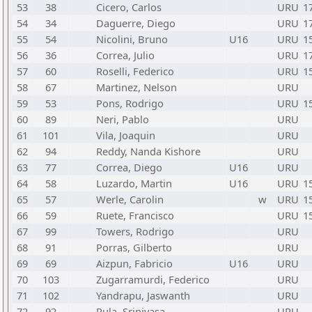
53
38
Cicero, Carlos
URU
1
54
34
Daguerre, Diego
URU
1
55
54
Nicolini, Bruno
U16
URU
1
56
36
Correa, Julio
URU
1
57
60
Roselli, Federico
URU
1
58
67
Martinez, Nelson
URU
59
53
Pons, Rodrigo
URU
1
60
89
Neri, Pablo
URU
61
101
Vila, Joaquin
URU
62
94
Reddy, Nanda Kishore
URU
63
77
Correa, Diego
U16
URU
64
58
Luzardo, Martin
U16
URU
1
65
57
Werle, Carolin
w
URU
1
66
59
Ruete, Francisco
URU
1
67
99
Towers, Rodrigo
URU
68
91
Porras, Gilberto
URU
69
69
Aizpun, Fabricio
U16
URU
70
103
Zugarramurdi, Federico
URU
71
102
Yandrapu, Jaswanth
URU
72
92
Pula, Srinivasa
URU