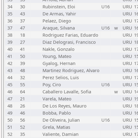
34
30
Rubinstein, Eloi
U16
URU
1
35
43
De Armas, Yahir
URU
1
36
37
Pelaez, Diego
URU
1
37
47
Araque, Silvana
U16
w
URU
1
38
18
Rodriguez Farias, Eduardo
URU
1
39
27
Diaz Delograsi, Francisco
URU
1
40
41
Nakle, Gonzalo
URU
1
41
50
Young, Mateo
URU
1
42
39
Gyalog, Hernan
URU
1
43
48
Martinez Rodriguez, Alvaro
URU
1
44
32
Perez Selios, Luis
URU
1
45
55
Poy, Ciro
U16
URU
1
46
64
Caballero Lavalle, Sofia
w
URU
1
47
21
Varela, Mateo
URU
1
48
26
De Los Reyes, Mauro
URU
1
49
46
Bobba, Pablo
URU
1
50
56
De Oliveira, Julian
U16
URU
1
51
52
Grela, Matias
URU
1
52
35
Valiente, Damian
URU
1