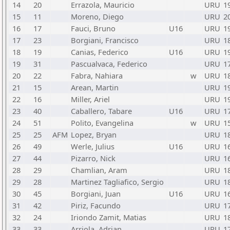
14
20
Errazola, Mauricio
URU
1
15
11
Moreno, Diego
URU
2
16
17
Fauci, Bruno
U16
URU
1
17
23
Borgiani, Francisco
URU
1
18
19
Canias, Federico
U16
URU
1
19
31
Pascualvaca, Federico
URU
1
20
22
Fabra, Nahiara
w
URU
1
21
15
Arean, Martin
URU
1
22
16
Miller, Ariel
URU
1
23
40
Caballero, Tabare
U16
URU
1
24
51
Polito, Evangelina
w
URU
1
25
25
AFM
Lopez, Bryan
URU
1
26
49
Werle, Julius
U16
URU
1
27
44
Pizarro, Nick
URU
1
28
29
Chamlian, Aram
URU
1
29
28
Martinez Tagliafico, Sergio
URU
1
30
45
Borgiani, Juan
U16
URU
1
31
42
Piriz, Facundo
URU
1
32
24
Iriondo Zamit, Matias
URU
1
33
33
Arriola, Adrian
URU
1