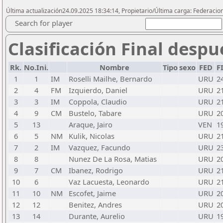
Última actualización24.09.2025 18:34:14, Propietario/Última carga: Federacio
Search for player
Clasificación Final despu
Rk.
No.Ini.
Nombre
Tipo
sexo
FED
F
1
1
IM
Roselli Mailhe, Bernardo
URU
2
2
4
FM
Izquierdo, Daniel
URU
2
3
3
IM
Coppola, Claudio
URU
2
4
9
CM
Bustelo, Tabare
URU
2
5
13
Araque, Jairo
VEN
1
6
5
NM
Kulik, Nicolas
URU
2
7
2
IM
Vazquez, Facundo
URU
2
8
8
Nunez De La Rosa, Matias
URU
2
9
7
CM
Ibanez, Rodrigo
URU
2
10
6
Vaz Lacuesta, Leonardo
URU
2
11
10
NM
Escofet, Jaime
URU
2
12
12
Benitez, Andres
URU
2
13
14
Durante, Aurelio
URU
1