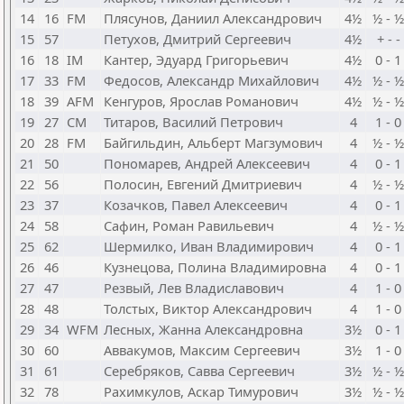
14
16
FM
Плясунов, Даниил Александрович
4½
½ - ½
15
57
Петухов, Дмитрий Сергеевич
4½
+ - -
16
18
IM
Кантер, Эдуард Григорьевич
4½
0 - 1
17
33
FM
Федосов, Александр Михайлович
4½
½ - ½
18
39
AFM
Кенгуров, Ярослав Романович
4½
½ - ½
19
27
CM
Титаров, Василий Петрович
4
1 - 0
20
28
FM
Байгильдин, Альберт Магзумович
4
½ - ½
21
50
Пономарев, Андрей Алексеевич
4
0 - 1
22
56
Полосин, Евгений Дмитриевич
4
½ - ½
23
37
Козачков, Павел Алексеевич
4
0 - 1
24
58
Сафин, Роман Равильевич
4
½ - ½
25
62
Шермилко, Иван Владимирович
4
0 - 1
26
46
Кузнецова, Полина Владимировна
4
0 - 1
27
47
Резвый, Лев Владиславович
4
1 - 0
28
48
Толстых, Виктор Александрович
4
1 - 0
29
34
WFM
Лесных, Жанна Александровна
3½
0 - 1
30
60
Аввакумов, Максим Сергеевич
3½
1 - 0
31
61
Серебряков, Савва Сергеевич
3½
½ - ½
32
78
Рахимкулов, Аскар Тимурович
3½
½ - ½