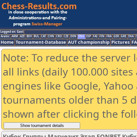
Logged on: Gast
Arabic
ARM
AZE
BIH
BUL
CAT
CHN
CRO
CZE
DEN
ENG
ESP
FAI
FIN
FRA
GER
GRE
INA
I
Home
Tournament-Database
AUT championship
Pictures
F
Note: To reduce the server 
all links (daily 100.000 sit
engines like Google, Yahoo a
tournaments older than 5 d
shown after clicking the fol
Кубок Группы Магнезит Этап FONBET Кубк