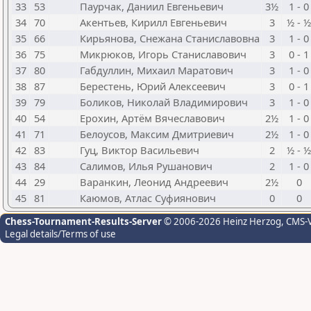
33
53
Паурчак, Даниил Евгеньевич
3½
1 - 0
34
70
Акентьев, Кирилл Евгеньевич
3
½ - ½
35
66
Кирьянова, Снежана Станиславовна
3
1 - 0
36
75
Микрюков, Игорь Станиславович
3
0 - 1
37
80
Габдуллин, Михаил Маратович
3
1 - 0
38
87
Берестень, Юрий Алексеевич
3
0 - 1
39
79
Боликов, Николай Владимирович
3
1 - 0
40
54
Ерохин, Артём Вячеславович
2½
1 - 0
41
71
Белоусов, Максим Дмитриевич
2½
1 - 0
42
83
Гуц, Виктор Васильевич
2
½ - ½
43
84
Салимов, Илья Рушанович
2
1 - 0
44
29
Варанкин, Леонид Андреевич
2½
0
45
81
Каюмов, Атлас Суфиянович
0
0
Chess-Tournament-Results-Server
© 2006-2026 Heinz Herzog
, CMS-
Legal details/Terms of use