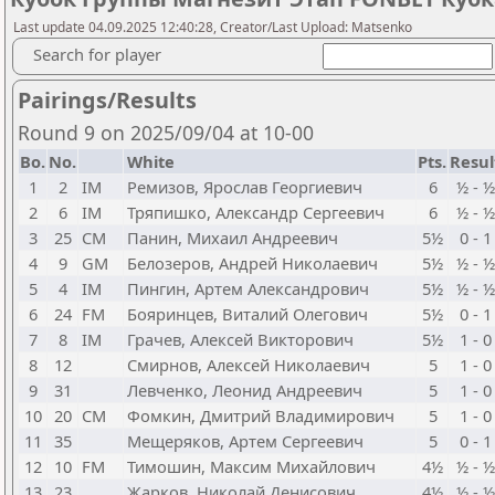
Last update 04.09.2025 12:40:28, Creator/Last Upload: Matsenko
Search for player
Pairings/Results
Round 9 on 2025/09/04 at 10-00
Bo.
No.
White
Pts.
Resul
1
2
IM
Ремизов, Ярослав Георгиевич
6
½ - ½
2
6
IM
Тряпишко, Александр Сергеевич
6
½ - ½
3
25
CM
Панин, Михаил Андреевич
5½
0 - 1
4
9
GM
Белозеров, Андрей Николаевич
5½
½ - ½
5
4
IM
Пингин, Артем Александрович
5½
½ - ½
6
24
FM
Бояринцев, Виталий Олегович
5½
0 - 1
7
8
IM
Грачев, Алексей Викторович
5½
1 - 0
8
12
Смирнов, Алексей Николаевич
5
1 - 0
9
31
Левченко, Леонид Андреевич
5
1 - 0
10
20
CM
Фомкин, Дмитрий Владимирович
5
1 - 0
11
35
Мещеряков, Артем Сергеевич
5
0 - 1
12
10
FM
Тимошин, Максим Михайлович
4½
½ - ½
13
23
Жарков, Николай Денисович
4½
½ - ½