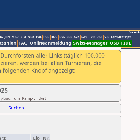
Servert
TA
JPN
MKD
LTU
NED
POL
POR
ROU
RUS
SRB
SVK
SWE
TUR
UKR
VIE
FontSize:11pt
ozahlen
FAQ
Onlineanmeldung
Swiss-Manager
ÖSB
FIDE
urchforsten aller Links (täglich 100.000
ieren, werden bei allen Turnieren, die
ch folgenden Knopf angezeigt:
025
 Upload: Turm Kamp-Lintfort
Suchen
arz
Elo
Nr.