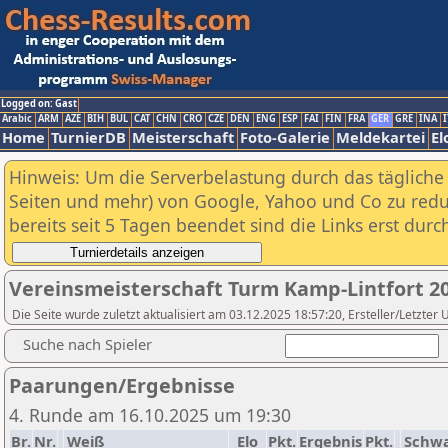
Logged on: Gast
Arabic
ARM
AZE
BIH
BUL
CAT
CHN
CRO
CZE
DEN
ENG
ESP
FAI
FIN
FRA
GER
GRE
INA
I
Home
TurnierDB
Meisterschaft
Foto-Galerie
Meldekartei
El
Hinweis: Um die Serverbelastung durch das tägliche D
Seiten und mehr) von Google, Yahoo und Co zu reduz
bereits seit 5 Tagen beendet sind die Links erst dur
Vereinsmeisterschaft Turm Kamp-Lintfort 2
Die Seite wurde zuletzt aktualisiert am 03.12.2025 18:57:20, Ersteller/Letzter
Suche nach Spieler
Paarungen/Ergebnisse
4. Runde am 16.10.2025 um 19:30
Br.
Nr.
Weiß
Elo
Pkt.
Ergebnis
Pkt.
Schw