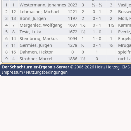
1
1
Westermann, Johannes
2023
3
½ - ½
3
Vasilje
2
12
Lehmacher, Michael
1221
2
0 - 1
2
Bosser
3
13
Bonn, Jürgen
1197
2
0 - 1
2
Moll, 
4
7
Marganiec, Wolfgang
1697
1½
0 - 1
1½
Kamm
5
8
Tesic, Luka
1672
1½
1 - 0
1
Evertz
6
14
Steinbring, Markus
1094
1
1 - 0
1
Engels
7
11
Germies, Jürgen
1278
½
0 - 1
½
Mrugal
8
16
Dahmen, Hektor
0
0
1
spielfr
9
4
Strohner, Marcel
1836
1½
0
nicht 
Der Schachturnier-Ergebnis-Server
© 2006-2026 Heinz Herzog
, CMS
Impressum / Nutzungsbedingungen