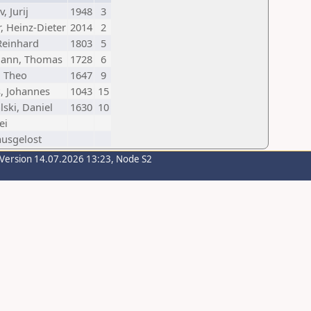
v, Jurij
1948
3
, Heinz-Dieter
2014
2
Reinhard
1803
5
ann, Thomas
1728
6
, Theo
1647
9
, Johannes
1043
15
ski, Daniel
1630
10
ei
ausgelost
-Version 14.07.2026 13:23, Node S2