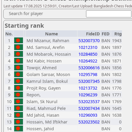
Last update 17.08.2025 12:59:01, Creator/Last Upload: Bangladesh Chess Fed
Search for player
Starting rank
No.
Name
FideID
FED
Rtg
1
Md Mizanur, Rahman
532007370
BAN
1943
2
Md. Samsul, Arefin
10212310
BAN
1897
3
Md Mobarok, Hossain
10284850
BAN
1876
4
Md Kabir, Hossen
10264922
BAN
1871
5
Towqir, Ahmed
532006616
BAN
1856
6
Golam Saroar, Moson
10295798
BAN
1802
7
Kamrul Islam, Bokul
532007345
BAN
1798
8
Projit Roy, Gayen
10213732
BAN
1776
9
Repon,
10296239
BAN
1771
10
Islam, Sk Nurul
532023537
BAN
1769
11
Riad, Mahmud Pele
532007434
BAN
1645
12
Md Jahid, Hasan
10296093
BAN
1638
13
Hossain, Md Iftikhar
532023502
BAN
0
14
Hossen, Jahid
BAN
0