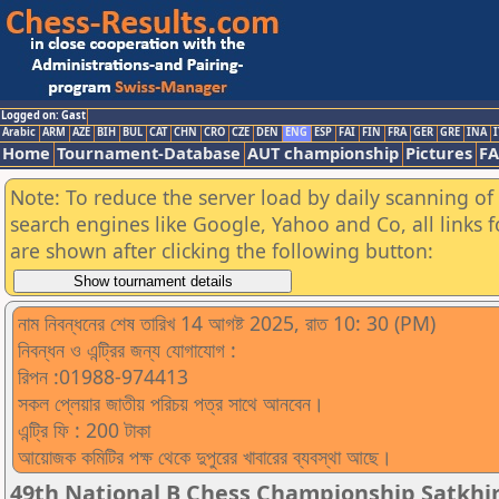
Logged on: Gast
Arabic
ARM
AZE
BIH
BUL
CAT
CHN
CRO
CZE
DEN
ENG
ESP
FAI
FIN
FRA
GER
GRE
INA
I
Home
Tournament-Database
AUT championship
Pictures
F
Note: To reduce the server load by daily scanning of a
search engines like Google, Yahoo and Co, all links 
are shown after clicking the following button:
নাম নিবন্ধনের শেষ তারিখ 14 আগষ্ট 2025, রাত 10: 30 (PM)
নিবন্ধন ও এন্ট্রির জন্য যোগাযোগ :
রিপন :01988-974413
সকল প্লেয়ার জাতীয় পরিচয় পত্র সাথে আনবেন।
এন্ট্রি ফি : 200 টাকা
আয়োজক কমিটির পক্ষ থেকে দুপুরের খাবারের ব্যবস্থা আছে।
49th National B Chess Championship Satkhi