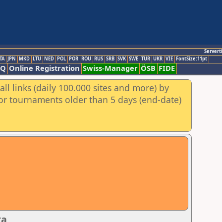
Servert
TA
JPN
MKD
LTU
NED
POL
POR
ROU
RUS
SRB
SVK
SWE
TUR
UKR
VIE
FontSize:11pt
AQ
Online Registration
Swiss-Manager
ÖSB
FIDE
ll links (daily 100.000 sites and more) by
for tournaments older than 5 days (end-date)
ra