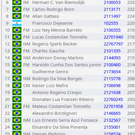
6
IM
Herman C. Van Riemsdijk
2100053
233
7
FM
Carlos Rodrigo Born
2113171
232
8
FM
Allan Gattass
2111497
224
9
Francisco Dejeanne
102555
220
10
FM
Luiz Ney Menna Barreto
2100355
219
11
FM
Lucas Costamilan Tomiello
22701940
218
12
NM
Rogerio Sperb Becker
22767797
217
13
FM
Charles Gauche
2101335
217
14
NM
Anderson Donay Martins
2144093
215
15
FM
Haroldo Cunha Dos Santos Junior
2100460
214
16
Guilherme Genro
2173654
211
17
NM
Rodrigo Da Silva Borges
2115778
208
18
CM
Kaiser Luiz Mafra
2106698
208
19
Antonio Rogerio Crespo
2121638
207
20
Dionatan Lua Franzen Ribeiro
22760245
205
21
FM
Mateus Costamilan Tomiello
22701958
203
22
Alexandro Bordignon
2146665
202
23
NM
Luis Ernesto Serra Azul Fonseca
2132567
199
24
Elisandro Da Silva Pimenta
2155001
197
25
NM
Denian Pedroso
2158574
197