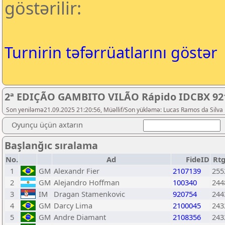
göstərilir:
Turnirin təfərrüatlarını göstər
2ª EDIÇÃO GAMBITO VILÃO Rápido IDCBX 92
Son yeniləmə21.09.2025 21:20:56, Müəllif/Son yükləmə: Lucas Ramos da Silva
Oyunçu üçün axtarın
Başlanğıc sıralama
No.
Ad
FideID
Rtg
1
GM
Alexandr Fier
2107139
255
2
GM
Alejandro Hoffman
100340
244
3
IM
Dragan Stamenkovic
920754
244
4
GM
Darcy Lima
2100045
243
5
GM
Andre Diamant
2108356
243