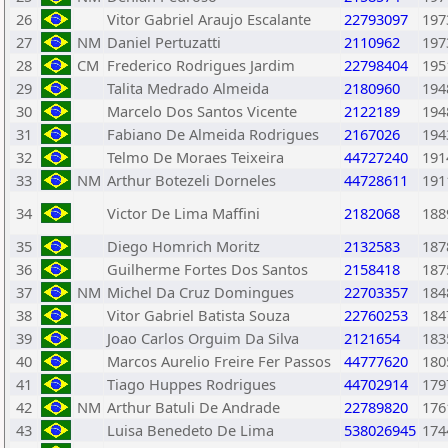
26
Vitor Gabriel Araujo Escalante
22793097
197
27
NM
Daniel Pertuzatti
2110962
197
28
CM
Frederico Rodrigues Jardim
22798404
195
29
Talita Medrado Almeida
2180960
194
30
Marcelo Dos Santos Vicente
2122189
194
31
Fabiano De Almeida Rodrigues
2167026
194
32
Telmo De Moraes Teixeira
44727240
191
33
NM
Arthur Botezeli Dorneles
44728611
191
34
Victor De Lima Maffini
2182068
188
35
Diego Homrich Moritz
2132583
187
36
Guilherme Fortes Dos Santos
2158418
187
37
NM
Michel Da Cruz Domingues
22703357
184
38
Vitor Gabriel Batista Souza
22760253
184
39
Joao Carlos Orguim Da Silva
2121654
183
40
Marcos Aurelio Freire Fer Passos
44777620
180
41
Tiago Huppes Rodrigues
44702914
179
42
NM
Arthur Batuli De Andrade
22789820
176
43
Luisa Benedeto De Lima
538026945
174