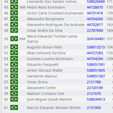
44
Leonardo Dos Santos Lemos
538026686
171
45
NM
Pedro Reck Kortmann
44728670
170
46
Victor Carib Crosland Guimaraes
44731418
170
47
Alexandre Borgmann
44764260
163
48
Alexandre Rodrigues De Andrade
44702817
162
49
Cesar Andre Da Silva
22787690
160
Maria Eduarda Tischler Lema
50
NM
324104401
157
Garcia
51
Augusto Braun Neto
538013215
154
52
Allan Schunck Da Silva
44727283
153
53
Gustavo Lucena Kortmann
44764294
149
54
Eduardo Pasquetti
538051591
55
Airton Sbruzzi Watte
538051605
56
Vanderlei Manica
538051567
57
Cesar Gross
2121786
58
Alexandre Conte
22720189
59
Maikon Cristiano Diel
2121670
60
Jose Miguel Quedi Martins
538034913
61
Marcio Eduardo Moraes Winter
2131005