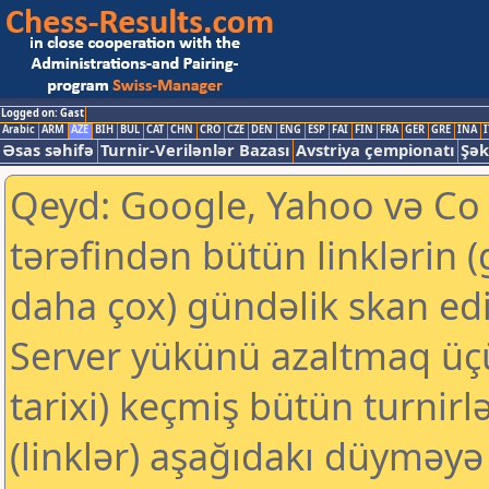
Logged on: Gast
Arabic
ARM
AZE
BIH
BUL
CAT
CHN
CRO
CZE
DEN
ENG
ESP
FAI
FIN
FRA
GER
GRE
INA
I
Əsas səhifə
Turnir-Verilənlər Bazası
Avstriya çempionatı
Şək
Qeyd: Google, Yahoo və Co k
tərəfindən bütün linklərin 
daha çox) gündəlik skan edil
Server yükünü azaltmaq üç
tarixi) keçmiş bütün turnirl
(linklər) aşağıdakı düyməyə