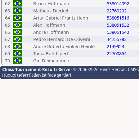
62
Bruna Hoffmann
538014092
63
Matheus Dieckel
22760202
64
Artur Gabriel Frantz Henn
538051516
65
Alex Hoffmann
538051532
66
Andre Hoffmann
538051540
67
Pedro Bernardi De Oliveira
44755783
68
Andre Roberto Finken Heinle
2149923
69
Tania Boff Lipert
22700854
70
Gin Dexheinmeir
Chess-Tournament-Results-Server
© 2006-2026 Heinz Herzog
, CMS-
Hüquqi təfərrüatlar/İstifadə şərtləri