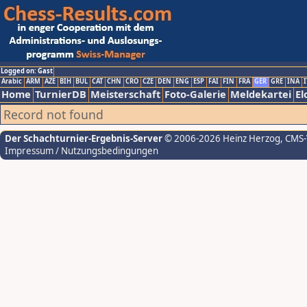
Logged on: Gast
Arabic
ARM
AZE
BIH
BUL
CAT
CHN
CRO
CZE
DEN
ENG
ESP
FAI
FIN
FRA
GER
GRE
INA
I
Home
TurnierDB
Meisterschaft
Foto-Galerie
Meldekartei
El
Record not found
Der Schachturnier-Ergebnis-Server
© 2006-2026 Heinz Herzog
, CMS
Impressum / Nutzungsbedingungen