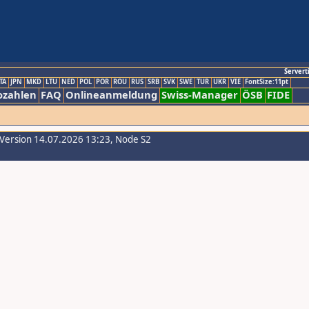
Servert
TA
JPN
MKD
LTU
NED
POL
POR
ROU
RUS
SRB
SVK
SWE
TUR
UKR
VIE
FontSize:11pt
ozahlen
FAQ
Onlineanmeldung
Swiss-Manager
ÖSB
FIDE
-Version 14.07.2026 13:23, Node S2