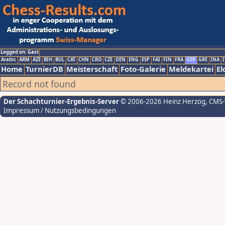
Logged on: Gast
Arabic
ARM
AZE
BIH
BUL
CAT
CHN
CRO
CZE
DEN
ENG
ESP
FAI
FIN
FRA
GER
GRE
INA
I
Home
TurnierDB
Meisterschaft
Foto-Galerie
Meldekartei
El
Record not found
Der Schachturnier-Ergebnis-Server
© 2006-2026 Heinz Herzog
, CMS
Impressum / Nutzungsbedingungen