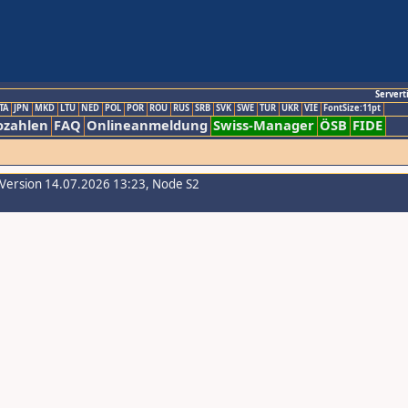
Servert
TA
JPN
MKD
LTU
NED
POL
POR
ROU
RUS
SRB
SVK
SWE
TUR
UKR
VIE
FontSize:11pt
ozahlen
FAQ
Onlineanmeldung
Swiss-Manager
ÖSB
FIDE
-Version 14.07.2026 13:23, Node S2