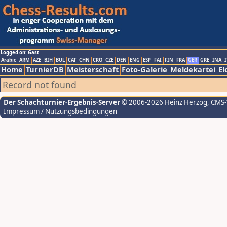
Logged on: Gast
Arabic
ARM
AZE
BIH
BUL
CAT
CHN
CRO
CZE
DEN
ENG
ESP
FAI
FIN
FRA
GER
GRE
INA
I
Home
TurnierDB
Meisterschaft
Foto-Galerie
Meldekartei
El
Record not found
Der Schachturnier-Ergebnis-Server
© 2006-2026 Heinz Herzog
, CMS
Impressum / Nutzungsbedingungen