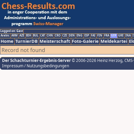
Logged on: Gast
Arabic
ARM
AZE
BIH
BUL
CAT
CHN
CRO
CZE
DEN
ENG
ESP
FAI
FIN
FRA
GER
GRE
INA
I
Home
TurnierDB
Meisterschaft
Foto-Galerie
Meldekartei
El
Record not found
Der Schachturnier-Ergebnis-Server
© 2006-2026 Heinz Herzog
, CMS
Impressum / Nutzungsbedingungen