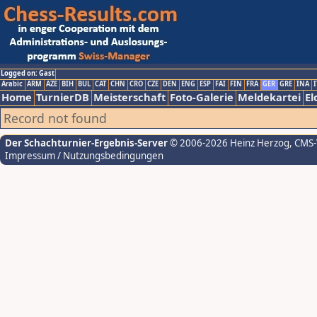
Logged on: Gast
Arabic
ARM
AZE
BIH
BUL
CAT
CHN
CRO
CZE
DEN
ENG
ESP
FAI
FIN
FRA
GER
GRE
INA
I
Home
TurnierDB
Meisterschaft
Foto-Galerie
Meldekartei
El
Record not found
Der Schachturnier-Ergebnis-Server
© 2006-2026 Heinz Herzog
, CMS
Impressum / Nutzungsbedingungen