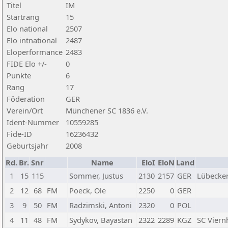
Titel
IM
Startrang
15
Elo national
2507
Elo intnational
2487
Eloperformance
2483
FIDE Elo +/-
0
Punkte
6
Rang
17
Föderation
GER
Verein/Ort
Münchener SC 1836 e.V.
Ident-Nummer
10559285
Fide-ID
16236432
Geburtsjahr
2008
Rd.
Br.
Snr
Name
EloI
EloN
Land
1
15
115
Sommer, Justus
2130
2157
GER
Lübecker
2
12
68
FM
Poeck, Ole
2250
0
GER
3
9
50
FM
Radzimski, Antoni
2320
0
POL
4
11
48
FM
Sydykov, Bayastan
2322
2289
KGZ
SC Viern