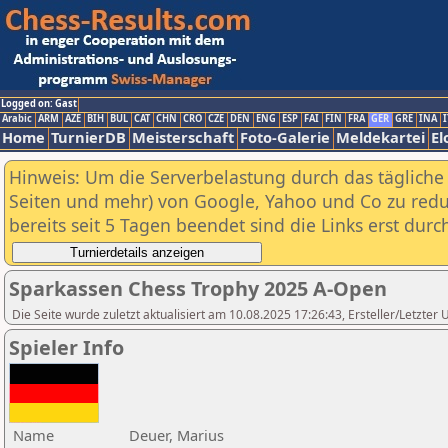
Logged on: Gast
Arabic
ARM
AZE
BIH
BUL
CAT
CHN
CRO
CZE
DEN
ENG
ESP
FAI
FIN
FRA
GER
GRE
INA
I
Home
TurnierDB
Meisterschaft
Foto-Galerie
Meldekartei
El
Hinweis: Um die Serverbelastung durch das tägliche D
Seiten und mehr) von Google, Yahoo und Co zu reduz
bereits seit 5 Tagen beendet sind die Links erst dur
Sparkassen Chess Trophy 2025 A-Open
Die Seite wurde zuletzt aktualisiert am 10.08.2025 17:26:43, Ersteller/Letzte
Spieler Info
Name
Deuer, Marius