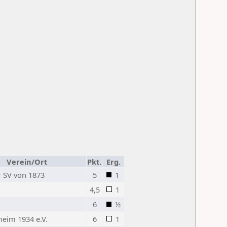
Verein/Ort
Pkt.
Erg.
 SV von 1873
5
1
4,5
1
6
½
heim 1934 e.V.
6
1