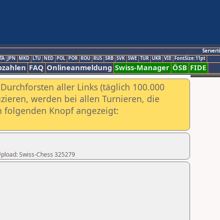
Servert
TA
JPN
MKD
LTU
NED
POL
POR
ROU
RUS
SRB
SVK
SWE
TUR
UKR
VIE
FontSize:11pt
ozahlen
FAQ
Onlineanmeldung
Swiss-Manager
ÖSB
FIDE
urchforsten aller Links (täglich 100.000
ieren, werden bei allen Turnieren, die
ch folgenden Knopf angezeigt:
r Upload: Swiss-Chess 325279