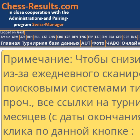
Logged on: Gast
Arabic
ARM
AZE
BIH
BUL
CAT
CHN
CRO
CZE
DEN
ENG
ESP
FAI
FIN
FRA
GER
GRE
INA
I
Главная
Турнирная база данных
AUT
Фото
ЧАВО
Онлайн
Примечание: Чтобы снизит
из-за ежедневного сканир
поисковыми системами ти
проч., все ссылки на тур
месяцев (с даты окончани
клика по данной кнопке :