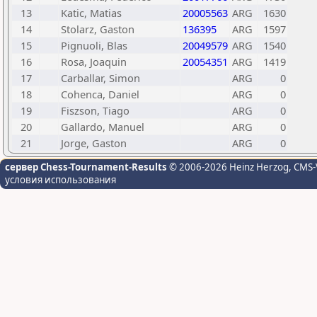
13
Katic, Matias
20005563
ARG
1630
14
Stolarz, Gaston
136395
ARG
1597
15
Pignuoli, Blas
20049579
ARG
1540
16
Rosa, Joaquin
20054351
ARG
1419
17
Carballar, Simon
ARG
0
18
Cohenca, Daniel
ARG
0
19
Fiszson, Tiago
ARG
0
20
Gallardo, Manuel
ARG
0
21
Jorge, Gaston
ARG
0
сервер Chess-Tournament-Results
© 2006-2026 Heinz Herzog
, CMS-
условия использования