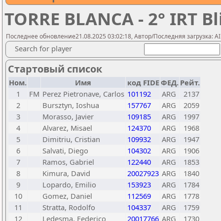
TORRE BLANCA - 2° IRT Bl
Последнее обновление21.08.2025 03:02:18, Автор/Последняя загрузка: AI 
Search for player
Стартовый список
Ном.
Имя
код FIDE
ФЕД.
Рейт.
1
FM
Perez Pietronave, Carlos
101192
ARG
2137
2
Bursztyn, Ioshua
157767
ARG
2059
3
Morasso, Javier
109185
ARG
1997
4
Alvarez, Misael
124370
ARG
1968
5
Dimitriu, Cristian
109932
ARG
1947
6
Salvati, Diego
104302
ARG
1906
7
Ramos, Gabriel
122440
ARG
1853
8
Kimura, David
20027923
ARG
1840
9
Lopardo, Emilio
153923
ARG
1784
10
Gomez, Daniel
112569
ARG
1778
11
Stratta, Rodolfo
104337
ARG
1759
12
Ledesma, Federico
20017766
ARG
1730