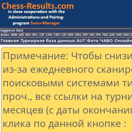
Logged on: Gast
Arabic
ARM
AZE
BIH
BUL
CAT
CHN
CRO
CZE
DEN
ENG
ESP
FAI
FIN
FRA
GER
GRE
INA
I
Главная
Турнирная база данных
AUT
Фото
ЧАВО
Онлайн
Примечание: Чтобы снизит
из-за ежедневного сканир
поисковыми системами ти
проч., все ссылки на тур
месяцев (с даты окончани
клика по данной кнопке :