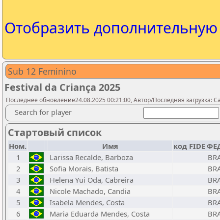
Отобразить дополнительну
Sub 12 Feminino
Festival da Criança 2025
Последнее обновление24.08.2025 00:21:00, Автор/Последняя загрузка: Ca
Search for player
Стартовый список
Ном.
Имя
код FIDE
ФЕД
1
Larissa Recalde, Barboza
BR
2
Sofia Morais, Batista
BR
3
Helena Yui Oda, Cabreira
BR
4
Nicole Machado, Candia
BR
5
Isabela Mendes, Costa
BR
6
Maria Eduarda Mendes, Costa
BR