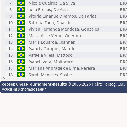
7
Nicole Queiroz, Da Silva
BR
8
Julia Freitas, De Assis
BR
9
Vitoria Emanuely Ramos, De Farias
BR
10
Sabrina Zago, Duailibi
BR
11
Vivian Fernanda Mendoza, Gonzales
BR
12
Maria Alice Veron, Guerino
BR
13
Maria Eduarda, Ibanhes
BR
14
Isabely Campos, Maroto
BR
15
Rafaela Vilela, Mattoso
BR
16
Isabeli Vera, Moltocaro
BR
17
Mariana Andrade de Lima, Pereira
BR
18
Sarah Menezes, Soster
BR
сервер Chess-Tournament-Results
© 2006-2026 Heinz Herzog
, CMS-
условия использования