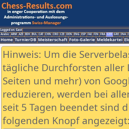
Logged on: Gast
Arabic
ARM
AZE
BIH
BUL
CAT
CHN
CRO
CZE
DEN
ENG
ESP
FAI
FIN
FRA
GER
GRE
INA
I
Home
TurnierDB
Meisterschaft
Foto-Galerie
Meldekartei
El
Hinweis: Um die Serverbela
tägliche Durchforsten aller 
Seiten und mehr) von Goog
reduzieren, werden bei alle
seit 5 Tagen beendet sind d
folgenden Knopf angezeigt