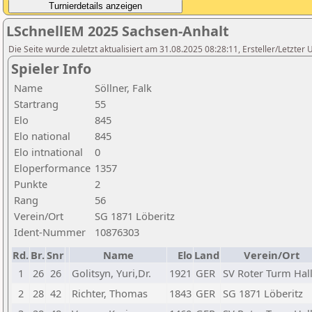
LSchnellEM 2025 Sachsen-Anhalt
Die Seite wurde zuletzt aktualisiert am 31.08.2025 08:28:11, Ersteller/Letzte
Spieler Info
Name
Söllner, Falk
Startrang
55
Elo
845
Elo national
845
Elo intnational
0
Eloperformance
1357
Punkte
2
Rang
56
Verein/Ort
SG 1871 Löberitz
Ident-Nummer
10876303
Rd.
Br.
Snr
Name
Elo
Land
Verein/Ort
1
26
26
Golitsyn, Yuri,Dr.
1921
GER
SV Roter Turm Hal
2
28
42
Richter, Thomas
1843
GER
SG 1871 Löberitz