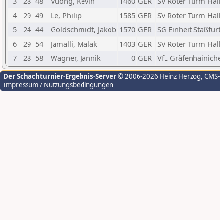
3
28
48
Vuong, Kevin
1460
GER
SV Roter Turm Hal
4
29
49
Le, Philip
1585
GER
SV Roter Turm Hal
5
24
44
Goldschmidt, Jakob
1570
GER
SG Einheit Staßfur
6
29
54
Jamalli, Malak
1403
GER
SV Roter Turm Hal
7
28
58
Wagner, Jannik
0
GER
VfL Gräfenhainich
Der Schachturnier-Ergebnis-Server
© 2006-2026 Heinz Herzog
, CMS
Impressum / Nutzungsbedingungen