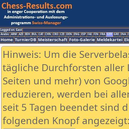
Logged on: Gast
Arabic
ARM
AZE
BIH
BUL
CAT
CHN
CRO
CZE
DEN
ENG
ESP
FAI
FIN
FRA
GER
GRE
INA
I
Home
TurnierDB
Meisterschaft
Foto-Galerie
Meldekartei
El
Hinweis: Um die Serverbela
tägliche Durchforsten aller 
Seiten und mehr) von Goog
reduzieren, werden bei alle
seit 5 Tagen beendet sind d
folgenden Knopf angezeigt