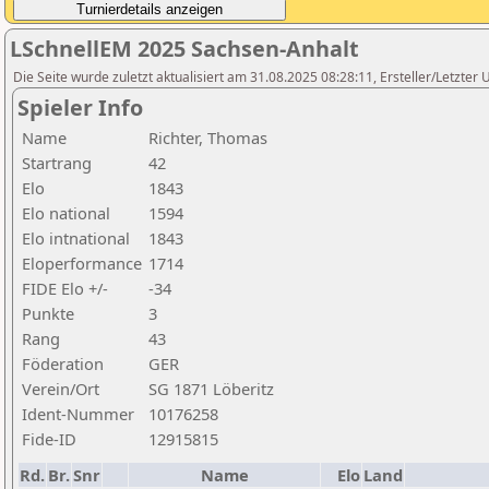
LSchnellEM 2025 Sachsen-Anhalt
Die Seite wurde zuletzt aktualisiert am 31.08.2025 08:28:11, Ersteller/Letzte
Spieler Info
Name
Richter, Thomas
Startrang
42
Elo
1843
Elo national
1594
Elo intnational
1843
Eloperformance
1714
FIDE Elo +/-
-34
Punkte
3
Rang
43
Föderation
GER
Verein/Ort
SG 1871 Löberitz
Ident-Nummer
10176258
Fide-ID
12915815
Rd.
Br.
Snr
Name
Elo
Land