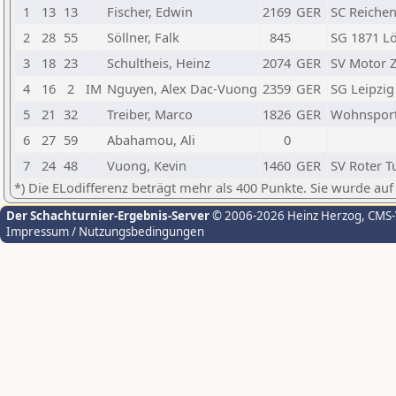
1
13
13
Fischer, Edwin
2169
GER
SC Reiche
2
28
55
Söllner, Falk
845
SG 1871 Lö
3
18
23
Schultheis, Heinz
2074
GER
SV Motor Z
4
16
2
IM
Nguyen, Alex Dac-Vuong
2359
GER
SG Leipzig
5
21
32
Treiber, Marco
1826
GER
Wohnsport
6
27
59
Abahamou, Ali
0
7
24
48
Vuong, Kevin
1460
GER
SV Roter T
*) Die ELodifferenz beträgt mehr als 400 Punkte. Sie wurde auf
Der Schachturnier-Ergebnis-Server
© 2006-2026 Heinz Herzog
, CMS
Impressum / Nutzungsbedingungen