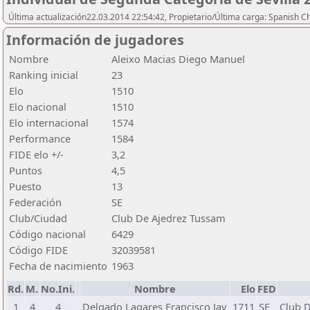
Última actualización22.03.2014 22:54:42, Propietario/Última carga: Spanish C
Información de jugadores
Nombre
Aleixo Macias Diego Manuel
Ranking inicial
23
Elo
1510
Elo nacional
1510
Elo internacional
1574
Performance
1584
FIDE elo +/-
3,2
Puntos
4,5
Puesto
13
Federación
SE
Club/Ciudad
Club De Ajedrez Tussam
Código nacional
6429
Código FIDE
32039581
Fecha de nacimiento
1963
Rd.
M.
No.Ini.
Nombre
Elo
FED
1
4
4
Delgado Lagares Francisco Jav
1711
SE
Club D