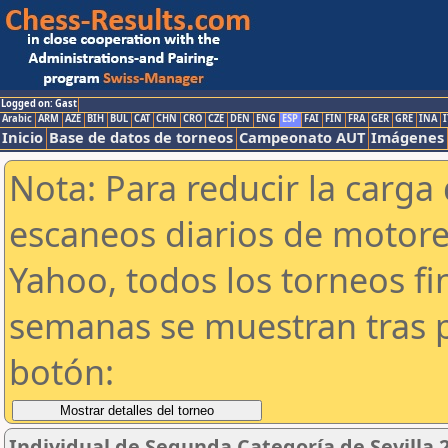
Logged on: Gast
Arabic
ARM
AZE
BIH
BUL
CAT
CHN
CRO
CZE
DEN
ENG
ESP
FAI
FIN
FRA
GER
GRE
INA
I
Inicio
Base de datos de torneos
Campeonato AUT
Imágenes
Nota: Para reducir la carga 
escaneos diarios de motor
Yahoo, todos los torneos f
semanas se muestran tras p
botón:
Individual de Segunda Categoría de Sevilla 