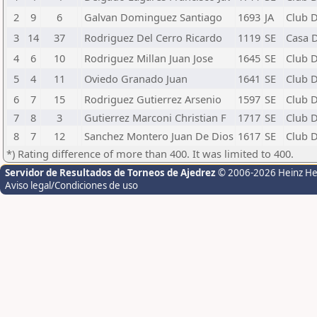
2
9
6
Galvan Dominguez Santiago
1693
JA
Club D
3
14
37
Rodriguez Del Cerro Ricardo
1119
SE
Casa D
4
6
10
Rodriguez Millan Juan Jose
1645
SE
Club D
5
4
11
Oviedo Granado Juan
1641
SE
Club D
6
7
15
Rodriguez Gutierrez Arsenio
1597
SE
Club D
7
8
3
Gutierrez Marconi Christian F
1717
SE
Club D
8
7
12
Sanchez Montero Juan De Dios
1617
SE
Club 
*) Rating difference of more than 400. It was limited to 400.
Servidor de Resultados de Torneos de Ajedrez
© 2006-2026 Heinz H
Aviso legal/Condiciones de uso