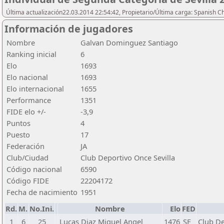
Última actualización22.03.2014 22:54:42, Propietario/Última carga: Spanish C
Información de jugadores
Nombre
Galvan Dominguez Santiago
Ranking inicial
6
Elo
1693
Elo nacional
1693
Elo internacional
1655
Performance
1351
FIDE elo +/-
-3,9
Puntos
4
Puesto
17
Federación
JA
Club/Ciudad
Club Deportivo Once Sevilla
Código nacional
6590
Código FIDE
22204172
Fecha de nacimiento
1951
Rd.
M.
No.Ini.
Nombre
Elo
FED
1
6
25
Lucas Diaz Miguel Angel
1476
SE
Club De