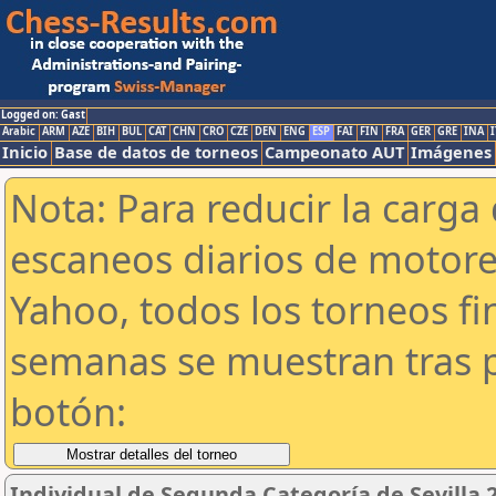
Logged on: Gast
Arabic
ARM
AZE
BIH
BUL
CAT
CHN
CRO
CZE
DEN
ENG
ESP
FAI
FIN
FRA
GER
GRE
INA
I
Inicio
Base de datos de torneos
Campeonato AUT
Imágenes
Nota: Para reducir la carga 
escaneos diarios de motor
Yahoo, todos los torneos f
semanas se muestran tras p
botón:
Individual de Segunda Categoría de Sevilla 