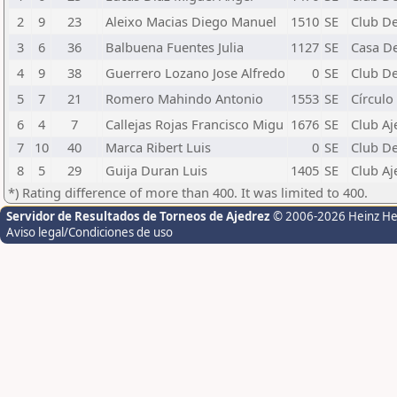
2
9
23
Aleixo Macias Diego Manuel
1510
SE
Club D
3
6
36
Balbuena Fuentes Julia
1127
SE
Casa De
4
9
38
Guerrero Lozano Jose Alfredo
0
SE
Club De
5
7
21
Romero Mahindo Antonio
1553
SE
Círculo
6
4
7
Callejas Rojas Francisco Migu
1676
SE
Club Aj
7
10
40
Marca Ribert Luis
0
SE
Club De
8
5
29
Guija Duran Luis
1405
SE
Club A
*) Rating difference of more than 400. It was limited to 400.
Servidor de Resultados de Torneos de Ajedrez
© 2006-2026 Heinz H
Aviso legal/Condiciones de uso