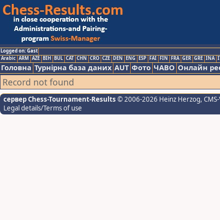
Logged on: Gast
Arabic
ARM
AZE
BIH
BUL
CAT
CHN
CRO
CZE
DEN
ENG
ESP
FAI
FIN
FRA
GER
GRE
INA
I
Головна
Турнірна база даних
AUT
Фото
ЧАВО
Онлайн ре
Record not found
сервер Chess-Tournament-Results
© 2006-2026 Heinz Herzog
, CMS-
Legal details/Terms of use