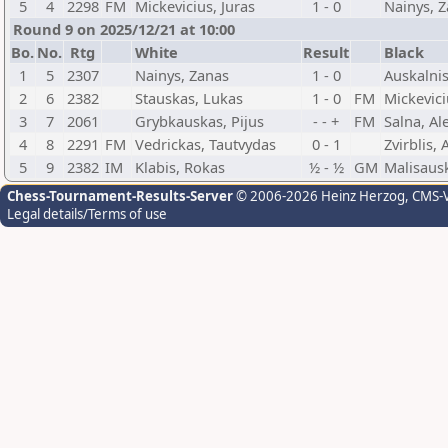
5
4
2298
FM
Mickevicius, Juras
1 - 0
Nainys, 
Round 9 on 2025/12/21 at 10:00
Bo.
No.
Rtg
White
Result
Black
1
5
2307
Nainys, Zanas
1 - 0
Auskalni
2
6
2382
Stauskas, Lukas
1 - 0
FM
Mickevici
3
7
2061
Grybkauskas, Pijus
- - +
FM
Salna, Al
4
8
2291
FM
Vedrickas, Tautvydas
0 - 1
Zvirblis,
5
9
2382
IM
Klabis, Rokas
½ - ½
GM
Malisaus
Chess-Tournament-Results-Server
© 2006-2026 Heinz Herzog
, CMS-
Legal details/Terms of use