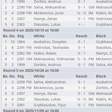
1
2
1999
Zvirblis, Andrius
0 - 1
Auskalni
2
3
2290
FM
Salna, Aleksandras
0 - 1
GM
Malisaus
3
4
2298
FM
Mickevicius, Juras
½ - ½
IM
Klabis, R
4
5
2307
Nainys, Zanas
0 - 1
FM
Vedrickas
5
6
2382
Stauskas, Lukas
+ - -
Grybkaus
Round 4 on 2025/10/19 at 10:00
Bo.
No.
Rtg
White
Result
Black
1
10
1864
Auskalnis, Dovydas
0 - 1
Grybkaus
2
8
2291
FM
Vedrickas, Tautvydas
0 - 1
Stauskas
3
9
2382
IM
Klabis, Rokas
0 - 1
Nainys, 
4
1
2281
GM
Malisauskas, Vidmantas
½ - ½
FM
Mickevici
5
2
1999
Zvirblis, Andrius
0 - 1
FM
Salna, Al
Round 5 on 2025/10/26 at 10:00
Bo.
No.
Rtg
White
Result
Black
1
3
2290
FM
Salna, Aleksandras
0 - 1
Auskalni
2
4
2298
FM
Mickevicius, Juras
1 - 0
Zvirblis,
3
5
2307
Nainys, Zanas
0 - 1
GM
Malisaus
4
6
2382
Stauskas, Lukas
½ - ½
IM
Klabis, R
5
7
2061
Grybkauskas, Pijus
0 - 1
FM
Vedrickas
Round 6 on 2025/11/09 at 10:00