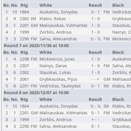
Bo.
No.
Rtg
White
Result
Black
1
10
1864
Auskalnis, Dovydas
0 - 1
FM
Vedrickas
2
9
2382
IM
Klabis, Rokas
1 - 0
Grybkaus
3
1
2281
GM
Malisauskas, Vidmantas
1 - 0
Stauskas
4
2
1999
Zvirblis, Andrius
1 - 0
Nainys, 
5
3
2290
FM
Salna, Aleksandras
½ - ½
FM
Mickevici
Round 7 on 2025/11/30 at 10:00
Bo.
No.
Rtg
White
Result
Black
1
4
2298
FM
Mickevicius, Juras
1 - 0
Auskalni
2
5
2307
Nainys, Zanas
1 - 0
FM
Salna, Al
3
6
2382
Stauskas, Lukas
1 - 0
Zvirblis,
4
7
2061
Grybkauskas, Pijus
- - +
GM
Malisaus
5
8
2291
FM
Vedrickas, Tautvydas
0 - 1
IM
Klabis, R
Round 8 on 2025/12/07 at 10:00
Bo.
No.
Rtg
White
Result
Black
1
10
1864
Auskalnis, Dovydas
½ - ½
IM
Klabis, R
2
1
2281
GM
Malisauskas, Vidmantas
0 - 1
FM
Vedrickas
3
2
1999
Zvirblis, Andrius
+ - -
Grybkaus
4
3
2290
FM
Salna, Aleksandras
0 - 1
Stauskas