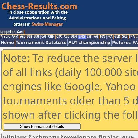
Logged on: Gast
Arabic
ARM
AZE
BIH
BUL
CAT
CHN
CRO
CZE
DEN
ENG
ESP
FAI
FIN
FRA
GER
GRE
INA
I
Home
Tournament-Database
AUT championship
Pictures
F
Note: To reduce the server 
of all links (daily 100.000 s
engines like Google, Yahoo a
tournaments older than 5 d
shown after clicking the fo
Vilniaus šachmatų čempionato finalas 2025