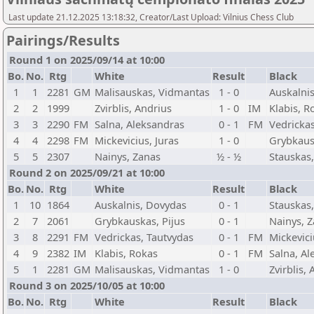
Last update 21.12.2025 13:18:32, Creator/Last Upload: Vilnius Chess Club
Pairings/Results
Round 1 on 2025/09/14 at 10:00
Bo.
No.
Rtg
White
Result
Black
1
1
2281
GM
Malisauskas, Vidmantas
1 - 0
Auskalni
2
2
1999
Zvirblis, Andrius
1 - 0
IM
Klabis, R
3
3
2290
FM
Salna, Aleksandras
0 - 1
FM
Vedrickas
4
4
2298
FM
Mickevicius, Juras
1 - 0
Grybkaus
5
5
2307
Nainys, Zanas
½ - ½
Stauskas
Round 2 on 2025/09/21 at 10:00
Bo.
No.
Rtg
White
Result
Black
1
10
1864
Auskalnis, Dovydas
0 - 1
Stauskas
2
7
2061
Grybkauskas, Pijus
0 - 1
Nainys, 
3
8
2291
FM
Vedrickas, Tautvydas
0 - 1
FM
Mickevici
4
9
2382
IM
Klabis, Rokas
0 - 1
FM
Salna, Al
5
1
2281
GM
Malisauskas, Vidmantas
1 - 0
Zvirblis,
Round 3 on 2025/10/05 at 10:00
Bo.
No.
Rtg
White
Result
Black