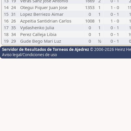
13
19
Veras Sanz Jose Antonio
1669
2
0 - 1
14
24
Otegui Piquer Juan Jose
1353
1
1 - 0
1
15
31
Lopez Berriezo Aimar
0
1
0 - 1
16
26
Azpeitia Santidrian Carlos
1008
1
1 - 0
17
35
Vydashenko Julia
0
1
0 - 1
18
34
Perez Calleja Libia
0
1
0 - 1
19
29
Gude Bego Mari Luz
0
½
0 - 1
Servidor de Resultados de Torneos de Ajedrez
© 2006-2026 Heinz H
Aviso legal/Condiciones de uso