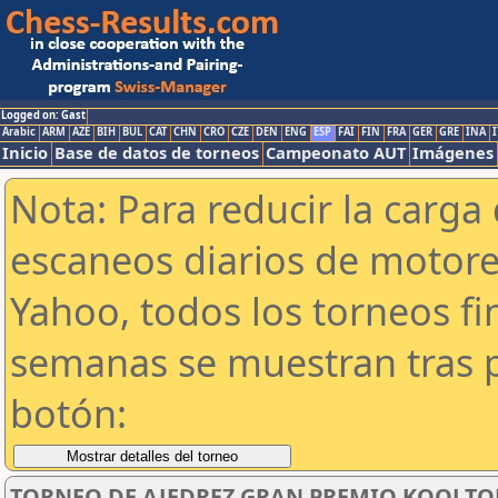
Logged on: Gast
Arabic
ARM
AZE
BIH
BUL
CAT
CHN
CRO
CZE
DEN
ENG
ESP
FAI
FIN
FRA
GER
GRE
INA
I
Inicio
Base de datos de torneos
Campeonato AUT
Imágenes
Nota: Para reducir la carga 
escaneos diarios de motor
Yahoo, todos los torneos f
semanas se muestran tras p
botón:
TORNEO DE AJEDREZ GRAN PREMIO KOOLT