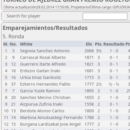
Última actualización28.02.2014 17:50:06, Propietario/Última carga: GIPU
Search for player
Emparejamientos/Resultados
5. Ronda
M.
No.
White
Elo
Pts.
Resultado
Pt
1
5
Segovia Sanchez Antonio
2068
3½
1 - 0
2
9
Carrascal Rosal Alberto
1871
3
0 - 1
3
12
Guerrero Itarte Alfredo
1821
3
0 - 1
4
18
Erdozio Gaitan Inaki
1681
3
0 - 1
5
16
Urkia Imaz Garikoitz
1715
3
0 - 1
6
37
Ezkerro Hernandez Pablo
1777
2½
½ - ½
7
7
Garcia Yuste Ramon
1895
2
1 - 0
2
8
20
Sanchez Merino Christian
1655
2
1 - 0
9
21
Aizpurua Zufiria Inaki
1558
2
0 - 1
10
13
Berdote Alonso Carlos
1809
2
1 - 0
11
14
Markina Amutxastegi Fernando
1788
2
1 - 0
12
15
Burgana Lardizabal Jose Angel
1777
2
1 - 0