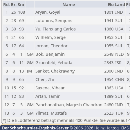
Rd.
Br.
Snr
Name
Elo
Land
Pk
1
26
108
Aryan, Goyal
1801
IND
2
23
69
Lutonins, Semjons
1941
SUI
3
30
93
Yu, Tianxiang Carlos
1860
USA
4
21
66
Wilhelm, Serge
1953
SUI
5
17
64
Jordan, Theodor
1955
SUI
7
6
4
1
GM
Bok, Benjamin
2648
NED
9
7
6
11
GM
Gruenfeld, Yehuda
2343
ISR
8
8
8
13
IM
Sanket, Chakravarty
2300
IND
8
9
9
65
Chen, Zhi
1954
CHN
8
10
15
92
Saxena, Vihaan
1863
USA
11
12
83
Artan, Tamir
1889
SUI
6
12
7
5
GM
Panchanathan, Magesh Chandran
2480
IND
7
13
6
3
GM
Yilmaz, Mustafa
2523
TUR
9
*) Die ELodifferenz beträgt mehr als 400 Punkte. Sie wurde auf 
Der Schachturnier-Ergebnis-Server
© 2006-2026 Heinz Herzog
, CMS