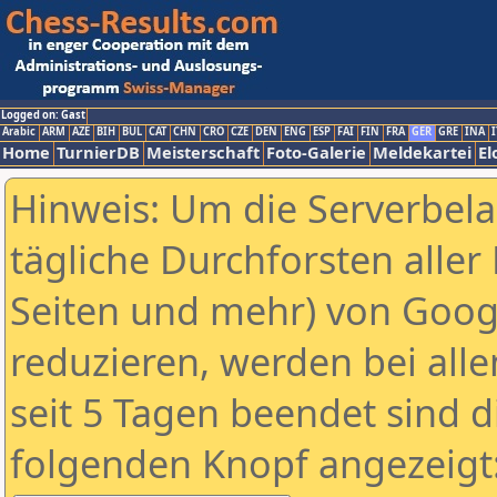
Logged on: Gast
Arabic
ARM
AZE
BIH
BUL
CAT
CHN
CRO
CZE
DEN
ENG
ESP
FAI
FIN
FRA
GER
GRE
INA
I
Home
TurnierDB
Meisterschaft
Foto-Galerie
Meldekartei
El
Hinweis: Um die Serverbel
tägliche Durchforsten aller 
Seiten und mehr) von Goog
reduzieren, werden bei alle
seit 5 Tagen beendet sind d
folgenden Knopf angezeigt