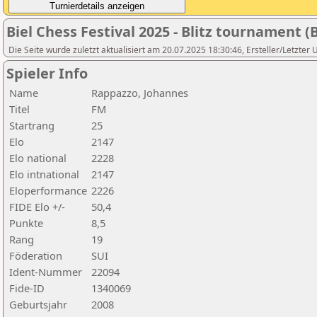
Biel Chess Festival 2025 - Blitz tournament (
Die Seite wurde zuletzt aktualisiert am 20.07.2025 18:30:46, Ersteller/Letzter 
Spieler Info
Name
Rappazzo, Johannes
Titel
FM
Startrang
25
Elo
2147
Elo national
2228
Elo intnational
2147
Eloperformance
2226
FIDE Elo +/-
50,4
Punkte
8,5
Rang
19
Föderation
SUI
Ident-Nummer
22094
Fide-ID
1340069
Geburtsjahr
2008