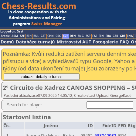
Logged on: Gast
Arabic
ARM
AZE
BIH
BUL
CAT
CHN
CRO
CZE
DEN
ENG
ESP
FAI
FIN
FRA
GER
GRE
INA
I
Domů
Databáze turnajů
Mistrovství AUT
Fotogalerie
FAQ
On
Poznámka: Kvůli redukci zatížení serveru denním s
přístupu a více) a vyhledávačů typu Google, Yahoo a 
týdny (od data ukončení turnaje) jsou zobrazeny po kl
2º Circuito de Xadrez CANOAS SHOPPING – SU
Poslední aktualizace07.09.2025 14:05:12, Creator/Last Upload: GeorgeKauê
Search for player
Startovní listina
Čís.
Jméno
ID
FideID
FED
Rtg
1
Jhonny De Moura Bohn
98452
538042932
BRA