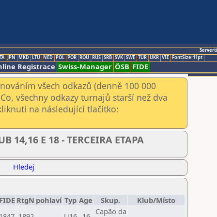
Servert
TA
JPN
MKD
LTU
NED
POL
POR
ROU
RUS
SRB
SVK
SWE
TUR
UKR
VIE
FontSize:11pt
line Registrace
Swiss-Manager
ÖSB
FIDE
kenováním všech odkazů (denně 100 000
Co, všechny odkazy turnajů starší než dva
iknutí na následující tlačítko:
B 14,16 E 18 - TERCEIRA ETAPA
Hledej
FIDE
RtgN
pohlaví
Typ
Age
Skup.
Klub/Místo
Capão da
1847
1892
U16
16