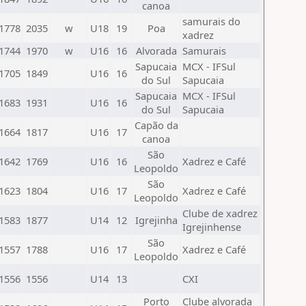
canoa
samurais do
1778
2035
w
U18
19
Poa
xadrez
1744
1970
w
U16
16
Alvorada
Samurais
Sapucaia
MCX - IFSul
1705
1849
U16
16
do Sul
Sapucaia
Sapucaia
MCX - IFSul
1683
1931
U16
16
do Sul
Sapucaia
Capão da
1664
1817
U16
17
canoa
São
1642
1769
U16
16
Xadrez e Café
Leopoldo
São
1623
1804
U16
17
Xadrez e Café
Leopoldo
Clube de xadrez
1583
1877
U14
12
Igrejinha
Igrejinhense
São
1557
1788
U16
17
Xadrez e Café
Leopoldo
1556
1556
U14
13
CXI
Porto
Clube alvorada