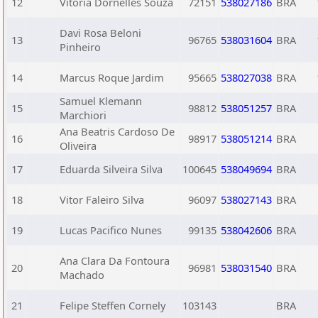
12
Vitoria Dornelles Souza
72151
538027186
BRA
Davi Rosa Beloni
13
96765
538031604
BRA
Pinheiro
14
Marcus Roque Jardim
95665
538027038
BRA
Samuel Klemann
15
98812
538051257
BRA
Marchiori
Ana Beatris Cardoso De
16
98917
538051214
BRA
Oliveira
17
Eduarda Silveira Silva
100645
538049694
BRA
18
Vitor Faleiro Silva
96097
538027143
BRA
19
Lucas Pacifico Nunes
99135
538042606
BRA
Ana Clara Da Fontoura
20
96981
538031540
BRA
Machado
21
Felipe Steffen Cornely
103143
BRA