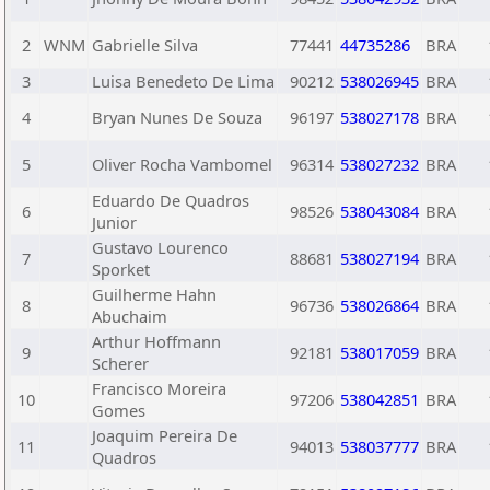
2
WNM
Gabrielle Silva
77441
44735286
BRA
3
Luisa Benedeto De Lima
90212
538026945
BRA
4
Bryan Nunes De Souza
96197
538027178
BRA
5
Oliver Rocha Vambomel
96314
538027232
BRA
Eduardo De Quadros
6
98526
538043084
BRA
Junior
Gustavo Lourenco
7
88681
538027194
BRA
Sporket
Guilherme Hahn
8
96736
538026864
BRA
Abuchaim
Arthur Hoffmann
9
92181
538017059
BRA
Scherer
Francisco Moreira
10
97206
538042851
BRA
Gomes
Joaquim Pereira De
11
94013
538037777
BRA
Quadros