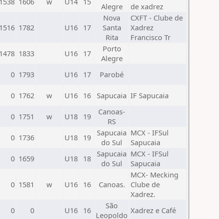
1538
1606
w
U14
15
Alegre
de xadrez
Nova
CXFT - Clube de
1516
1782
U16
17
Santa
Xadrez
Rita
Francisco Tr
Porto
1478
1833
U16
17
Alegre
0
1793
U16
17
Parobé
0
1762
w
U16
16
Sapucaia
IF Sapucaia
Canoas-
0
1751
w
U18
19
RS
Sapucaia
MCX - IFSul
0
1736
U18
19
do Sul
Sapucaia
Sapucaia
MCX - IFSul
0
1659
U18
18
do Sul
Sapucaia
MCX- Mecking
0
1581
w
U16
16
Canoas.
Clube de
Xadrez.
São
0
0
U16
16
Xadrez e Café
Leopoldo