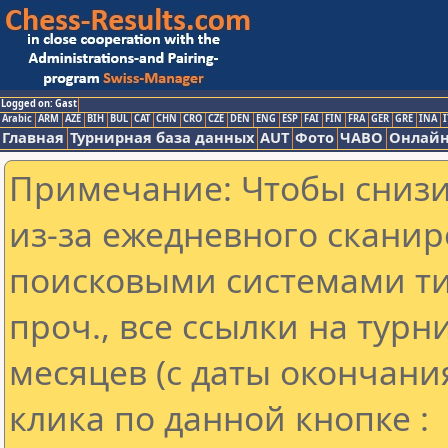
Logged on: Gast
Arabic
ARM
AZE
BIH
BUL
CAT
CHN
CRO
CZE
DEN
ENG
ESP
FAI
FIN
FRA
GER
GRE
INA
I
Главная
Турнирная база данных
AUT
Фото
ЧАВО
Онлайн
Примечание: Чтобы снизит
из-за ежедневного сканир
поисковыми системами ти
проч., все ссылки на тур
месяцев (с даты окончани
клика по данной кнопке :