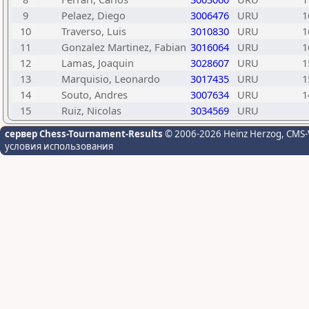
9
Pelaez, Diego
3006476
URU
1
10
Traverso, Luis
3010830
URU
1
11
Gonzalez Martinez, Fabian
3016064
URU
1
12
Lamas, Joaquin
3028607
URU
1
13
Marquisio, Leonardo
3017435
URU
1
14
Souto, Andres
3007634
URU
1
15
Ruiz, Nicolas
3034569
URU
сервер Chess-Tournament-Results
© 2006-2026 Heinz Herzog
, CMS-
условия использования