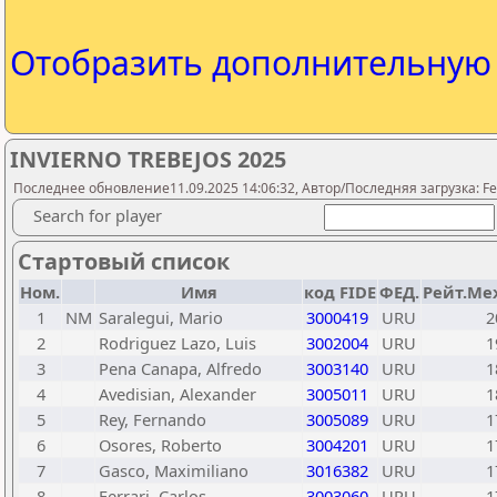
Отобразить дополнительну
INVIERNO TREBEJOS 2025
Последнее обновление11.09.2025 14:06:32, Автор/Последняя загрузка: Fed
Search for player
Стартовый список
Ном.
Имя
код FIDE
ФЕД.
Рейт.Ме
1
NM
Saralegui, Mario
3000419
URU
2
2
Rodriguez Lazo, Luis
3002004
URU
1
3
Pena Canapa, Alfredo
3003140
URU
1
4
Avedisian, Alexander
3005011
URU
1
5
Rey, Fernando
3005089
URU
1
6
Osores, Roberto
3004201
URU
1
7
Gasco, Maximiliano
3016382
URU
1
8
Ferrari, Carlos
3003060
URU
1