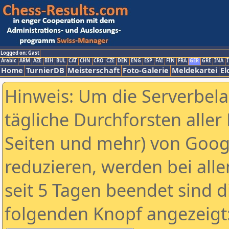
Logged on: Gast
Arabic
ARM
AZE
BIH
BUL
CAT
CHN
CRO
CZE
DEN
ENG
ESP
FAI
FIN
FRA
GER
GRE
INA
I
Home
TurnierDB
Meisterschaft
Foto-Galerie
Meldekartei
El
Hinweis: Um die Serverbel
tägliche Durchforsten aller 
Seiten und mehr) von Goog
reduzieren, werden bei alle
seit 5 Tagen beendet sind d
folgenden Knopf angezeigt