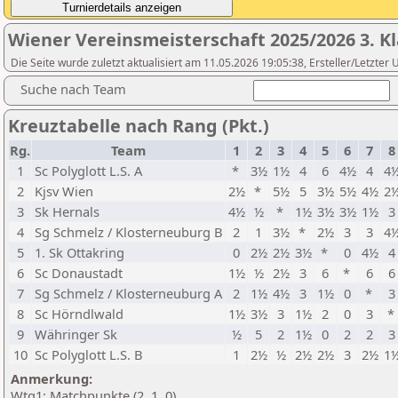
Wiener Vereinsmeisterschaft 2025/2026 3. K
Die Seite wurde zuletzt aktualisiert am 11.05.2026 19:05:38, Ersteller/Letzte
Suche nach Team
Kreuztabelle nach Rang (Pkt.)
Rg.
Team
1
2
3
4
5
6
7
8
1
Sc Polyglott L.S. A
*
3½
1½
4
6
4½
4
4
2
Kjsv Wien
2½
*
5½
5
3½
5½
4½
2
3
Sk Hernals
4½
½
*
1½
3½
3½
1½
3
4
Sg Schmelz / Klosterneuburg B
2
1
3½
*
2½
3
3
4
5
1. Sk Ottakring
0
2½
2½
3½
*
0
4½
4
6
Sc Donaustadt
1½
½
2½
3
6
*
6
6
7
Sg Schmelz / Klosterneuburg A
2
1½
4½
3
1½
0
*
3
8
Sc Hörndlwald
1½
3½
3
1½
2
0
3
*
9
Währinger Sk
½
5
2
1½
0
2
2
3
10
Sc Polyglott L.S. B
1
2½
½
2½
2½
3
2½
1
Anmerkung:
Wtg1: Matchpunkte (2, 1, 0)