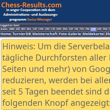
Logged on: Gast
Arabic
ARM
AZE
BIH
BUL
CAT
CHN
CRO
CZE
DEN
ENG
ESP
FAI
FIN
FRA
GER
GRE
INA
I
Home
TurnierDB
Meisterschaft
Foto-Galerie
Meldekartei
El
Hinweis: Um die Serverbel
tägliche Durchforsten aller 
Seiten und mehr) von Goog
reduzieren, werden bei alle
seit 5 Tagen beendet sind d
folgenden Knopf angezeigt