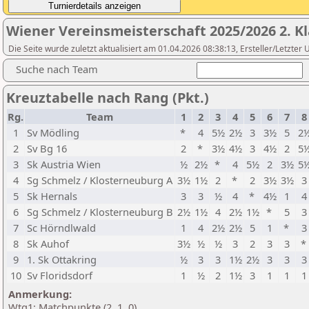
Wiener Vereinsmeisterschaft 2025/2026 2. Kl
Die Seite wurde zuletzt aktualisiert am 01.04.2026 08:38:13, Ersteller/Letzte
Suche nach Team
Kreuztabelle nach Rang (Pkt.)
Rg.
Team
1
2
3
4
5
6
7
8
1
Sv Mödling
*
4
5½
2½
3
3½
5
2
2
Sv Bg 16
2
*
3½
4½
3
4½
2
5
3
Sk Austria Wien
½
2½
*
4
5½
2
3½
5
4
Sg Schmelz / Klosterneuburg A
3½
1½
2
*
2
3½
3½
3
5
Sk Hernals
3
3
½
4
*
4½
1
4
6
Sg Schmelz / Klosterneuburg B
2½
1½
4
2½
1½
*
5
3
7
Sc Hörndlwald
1
4
2½
2½
5
1
*
3
8
Sk Auhof
3½
½
½
3
2
3
3
*
9
1. Sk Ottakring
½
3
3
1½
2½
3
3
3
10
Sv Floridsdorf
1
½
2
1½
3
1
1
1
Anmerkung:
Wtg1: Matchpunkte (2, 1, 0)