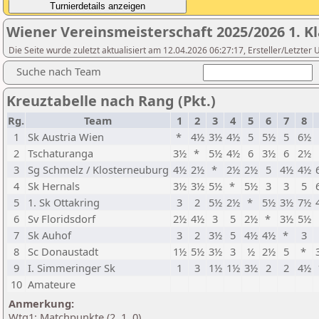
Wiener Vereinsmeisterschaft 2025/2026 1. Kl
Die Seite wurde zuletzt aktualisiert am 12.04.2026 06:27:17, Ersteller/Letzte
Suche nach Team
Kreuztabelle nach Rang (Pkt.)
Rg.
Team
1
2
3
4
5
6
7
8
1
Sk Austria Wien
*
4½
3½
4½
5
5½
5
6½
2
Tschaturanga
3½
*
5½
4½
6
3½
6
2½
3
Sg Schmelz / Klosterneuburg
4½
2½
*
2½
2½
5
4½
4½
4
Sk Hernals
3½
3½
5½
*
5½
3
3
5
5
1. Sk Ottakring
3
2
5½
2½
*
5½
3½
7½
6
Sv Floridsdorf
2½
4½
3
5
2½
*
3½
5½
7
Sk Auhof
3
2
3½
5
4½
4½
*
3
8
Sc Donaustadt
1½
5½
3½
3
½
2½
5
*
9
I. Simmeringer Sk
1
3
1½
1½
3½
2
2
4½
10
Amateure
Anmerkung:
Wtg1: Matchpunkte (2, 1, 0)