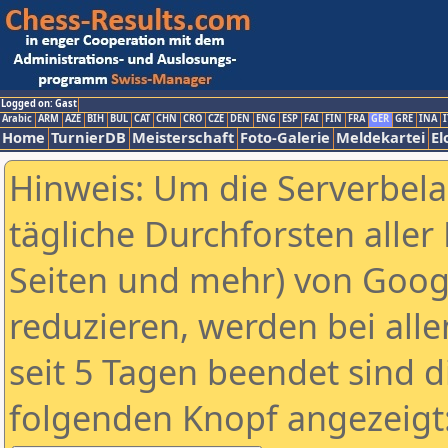
Logged on: Gast
Arabic
ARM
AZE
BIH
BUL
CAT
CHN
CRO
CZE
DEN
ENG
ESP
FAI
FIN
FRA
GER
GRE
INA
I
Home
TurnierDB
Meisterschaft
Foto-Galerie
Meldekartei
El
Hinweis: Um die Serverbel
tägliche Durchforsten aller 
Seiten und mehr) von Goog
reduzieren, werden bei alle
seit 5 Tagen beendet sind d
folgenden Knopf angezeigt