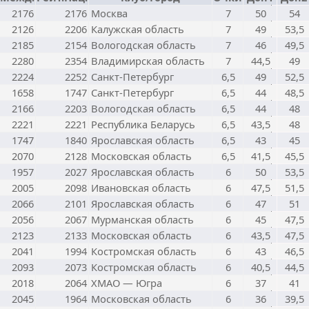
2176
2176
Москва
7
50
54
2126
2206
Калужская область
7
49
53,5
2185
2154
Вологодская область
7
46
49,5
2280
2354
Владимирская область
7
44,5
49
2224
2252
Санкт-Петербург
6,5
49
52,5
1658
1747
Санкт-Петербург
6,5
44
48,5
2166
2203
Вологодская область
6,5
44
48
2221
2221
Республика Беларусь
6,5
43,5
48
1747
1840
Ярославская область
6,5
43
45
2070
2128
Московская область
6,5
41,5
45,5
1957
2027
Ярославская область
6
50
53,5
2005
2098
Ивановская область
6
47,5
51,5
2066
2101
Ярославская область
6
47
51
2056
2067
Мурманская область
6
45
47,5
2123
2133
Московская область
6
43,5
47,5
2041
1994
Костромская область
6
43
46,5
2093
2073
Костромская область
6
40,5
44,5
2018
2064
ХМАО — Югра
6
37
41
2045
1964
Московская область
6
36
39,5