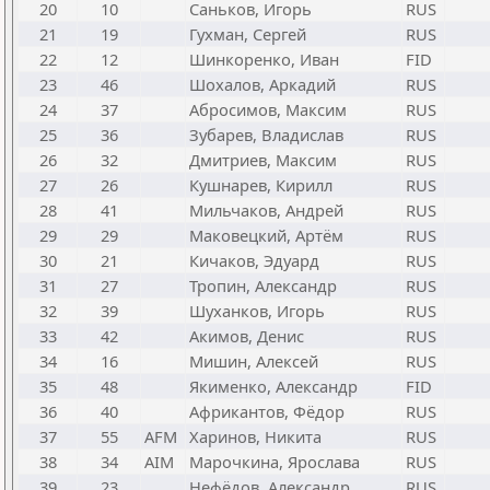
20
10
Саньков, Игорь
RUS
21
19
Гухман, Сергей
RUS
22
12
Шинкоренко, Иван
FID
23
46
Шохалов, Аркадий
RUS
24
37
Абросимов, Максим
RUS
25
36
Зубарев, Владислав
RUS
26
32
Дмитриев, Максим
RUS
27
26
Кушнарев, Кирилл
RUS
28
41
Мильчаков, Андрей
RUS
29
29
Маковецкий, Артём
RUS
30
21
Кичаков, Эдуард
RUS
31
27
Тропин, Александр
RUS
32
39
Шуханков, Игорь
RUS
33
42
Акимов, Денис
RUS
34
16
Мишин, Алексей
RUS
35
48
Якименко, Александр
FID
36
40
Африкантов, Фёдор
RUS
37
55
AFM
Харинов, Никита
RUS
38
34
AIM
Марочкина, Ярослава
RUS
39
23
Нефёдов, Александр
RUS