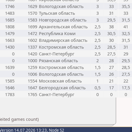
1746
1629
Вологодская область
3
33
35,5
1483
1570
Тульская область
3
31
33
1685
1583
Новгородская область
3
29,5
31,5
1808
1699
Архангельская область
2,5
38
41
1479
1472
Республика Коми
2,5
30,5
32,5
1663
1602
Владимирская область
2,5
30
31,5
1430
1337
Костромская область
2,5
28,5
31
0
1420
Санкт-Петербург
2,5
27,5
29
0
1000
Рязанская область
2
28
29,5
1639
1259
Костромская область
1,5
27
28,5
0
1006
Вологодская область
1,5
26
27,5
1585
1554
Московская область
1
21
22
1646
1647
Белгородская область
0,5
17
17,5
1783
1765
Санкт-Петербург
0
0
0
feited games count)
Version 14.07.2026 13:23, Node S2