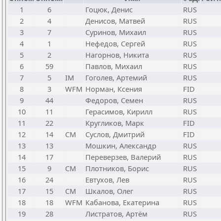
1
6
Гоцюк, Денис
RUS
2
4
Денисов, Матвей
RUS
3
7
Суринов, Михаил
RUS
4
1
Нефедов, Сергей
RUS
5
2
Нагорнов, Никита
RUS
6
59
Павлов, Михаил
RUS
7
5
IM
Гоголев, Артемий
RUS
8
3
WFM
Норман, Ксения
FID
9
44
Федоров, Семен
RUS
10
11
Герасимов, Кирилл
RUS
11
22
Кругликов, Марк
FID
12
14
CM
Суслов, Дмитрий
FID
13
13
Мошкин, Александр
RUS
14
17
Переверзев, Валерий
RUS
15
9
CM
Плотников, Борис
RUS
16
24
Евтухов, Лев
RUS
17
15
CM
Шкалов, Олег
RUS
18
18
WFM
Кабанова, Екатерина
RUS
19
28
Листратов, Артём
RUS