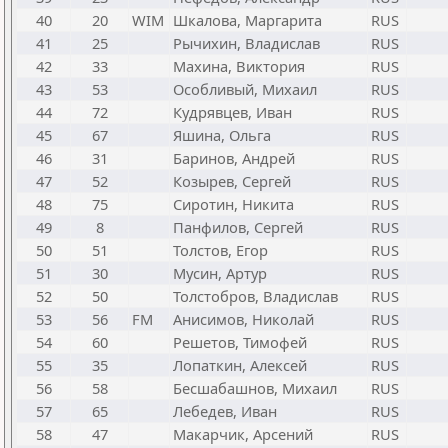
40
20
WIM
Шкалова, Маргарита
RUS
41
25
Рычихин, Владислав
RUS
42
33
Махина, Виктория
RUS
43
53
Особливый, Михаил
RUS
44
72
Кудрявцев, Иван
RUS
45
67
Яшина, Ольга
RUS
46
31
Баринов, Андрей
RUS
47
52
Козырев, Сергей
RUS
48
75
Сиротин, Никита
RUS
49
8
Панфилов, Сергей
RUS
50
51
Толстов, Егор
RUS
51
30
Мусин, Артур
RUS
52
50
Толстобров, Владислав
RUS
53
56
FM
Анисимов, Николай
RUS
54
60
Решетов, Тимофей
RUS
55
35
Лопаткин, Алексей
RUS
56
58
Бесшабашнов, Михаил
RUS
57
65
Лебедев, Иван
RUS
58
47
Макарчик, Арсений
RUS