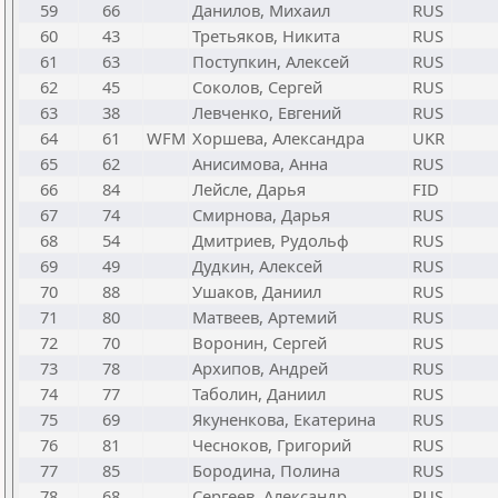
59
66
Данилов, Михаил
RUS
60
43
Третьяков, Никита
RUS
61
63
Поступкин, Алексей
RUS
62
45
Соколов, Сергей
RUS
63
38
Левченко, Евгений
RUS
64
61
WFM
Хоршева, Александра
UKR
65
62
Анисимова, Анна
RUS
66
84
Лейсле, Дарья
FID
67
74
Смирнова, Дарья
RUS
68
54
Дмитриев, Рудольф
RUS
69
49
Дудкин, Алексей
RUS
70
88
Ушаков, Даниил
RUS
71
80
Матвеев, Артемий
RUS
72
70
Воронин, Сергей
RUS
73
78
Архипов, Андрей
RUS
74
77
Таболин, Даниил
RUS
75
69
Якуненкова, Екатерина
RUS
76
81
Чесноков, Григорий
RUS
77
85
Бородина, Полина
RUS
78
68
Сергеев, Александр
RUS