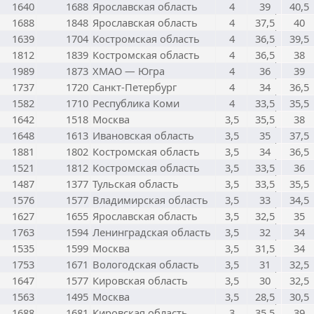
1640
1688
Ярославская область
4
39
40,5
1688
1848
Ярославская область
4
37,5
40
1639
1704
Костромская область
4
36,5
39,5
1812
1839
Костромская область
4
36,5
38
1989
1873
ХМАО — Югра
4
36
39
1737
1720
Санкт-Петербург
4
34
36,5
1582
1710
Республика Коми
4
33,5
35,5
1642
1518
Москва
3,5
35,5
38
1648
1613
Ивановская область
3,5
35
37,5
1881
1802
Костромская область
3,5
34
36,5
1521
1812
Костромская область
3,5
33,5
36
1487
1377
Тульская область
3,5
33,5
35,5
1576
1577
Владимирская область
3,5
33
34,5
1627
1655
Ярославская область
3,5
32,5
35
1763
1594
Ленинградская область
3,5
32
34
1535
1599
Москва
3,5
31,5
34
1753
1671
Вологодская область
3,5
31
32,5
1647
1577
Кировская область
3,5
30
32,5
1563
1495
Москва
3,5
28,5
30,5
1688
1681
Кировская область
3
35,5
39