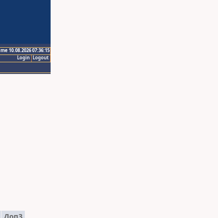
ime 10.08.2026 07:36:15
Login
Logout
2
Доп3