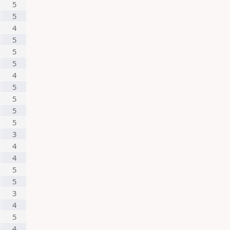
5
5
4
5
5
5
4
5
5
5
5
3
4
4
5
5
3
4
5
4