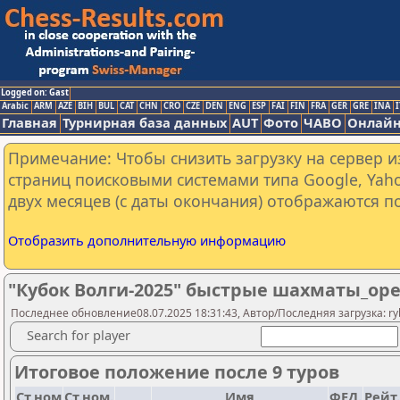
Logged on: Gast
Arabic
ARM
AZE
BIH
BUL
CAT
CHN
CRO
CZE
DEN
ENG
ESP
FAI
FIN
FRA
GER
GRE
INA
I
Главная
Турнирная база данных
AUT
Фото
ЧАВО
Онлайн
Примечание: Чтобы снизить загрузку на сервер и
страниц поисковыми системами типа Google, Yaho
двух месяцев (с даты окончания) отображаются по
Отобразить дополнительную информацию
"Кубок Волги-2025" быстрые шахматы_op
Последнее обновление08.07.2025 18:31:43, Автор/Последняя загрузка: rybi
Search for player
Итоговое положение после 9 туров
Ст.ном
Ст.ном.
Имя
ФЕД.
Рейт