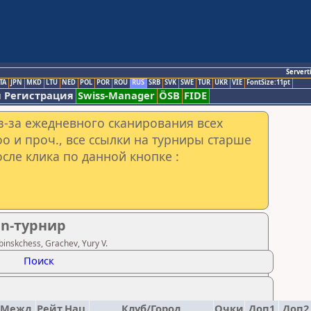
Servert
TA
JPN
MKD
LTU
NED
POL
POR
ROU
RUS
SRB
SVK
SWE
TUR
UKR
VIE
FontSize:11pt
 Регистрация
Swiss-Manager
ÖSB
FIDE
з-за ежедневного сканирования всех
o и проч., все ссылки на турниры старше
сле клика по данной кнопке :
en-турнир
nskchess, Grachev, Yury V.
Поиск
.Межд.
Рейт.Нац.
Клуб/Город
Очки
Доп1
Доп