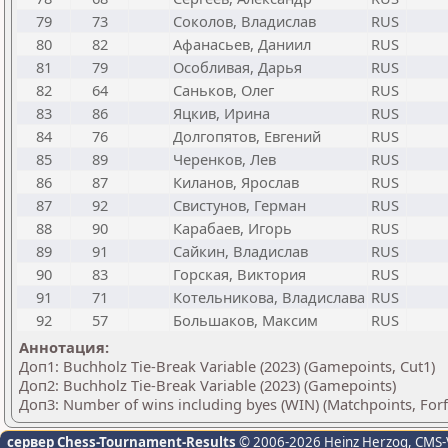
79
73
Соколов, Владислав
RUS
80
82
Афанасьев, Даниил
RUS
81
79
Особливая, Дарья
RUS
82
64
Саньков, Олег
RUS
83
86
Яцкив, Ирина
RUS
84
76
Долгопятов, Евгений
RUS
85
89
Черенков, Лев
RUS
86
87
Киланов, Ярослав
RUS
87
92
Свистунов, Герман
RUS
88
90
Карабаев, Игорь
RUS
89
91
Сайкин, Владислав
RUS
90
83
Горская, Виктория
RUS
91
71
Котельникова, Владислава
RUS
92
57
Большаков, Максим
RUS
Аннотация:
Доп1: Buchholz Tie-Break Variable (2023) (Gamepoints, Cut1)
Доп2: Buchholz Tie-Break Variable (2023) (Gamepoints)
Доп3: Number of wins including byes (WIN) (Matchpoints, For
сервер Chess-Tournament-Results
© 2006-2026 Heinz Herzog
, CMS-