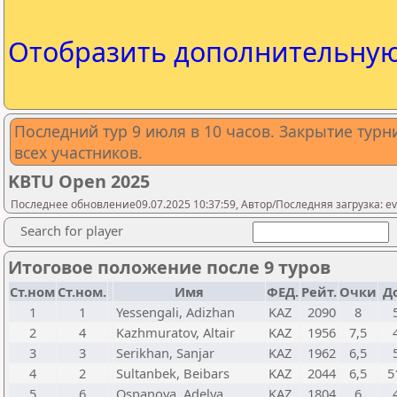
Отобразить дополнительну
Последний тур 9 июля в 10 часов. Закрытие турн
всех участников.
KBTU Open 2025
Последнее обновление09.07.2025 10:37:59, Автор/Последняя загрузка: ev
Search for player
Итоговое положение после 9 туров
Ст.ном
Ст.ном.
Имя
ФЕД.
Рейт.
Очки
Д
1
1
Yessengali, Adizhan
KAZ
2090
8
2
4
Kazhmuratov, Altair
KAZ
1956
7,5
3
3
Serikhan, Sanjar
KAZ
1962
6,5
4
2
Sultanbek, Beibars
KAZ
2044
6,5
5
5
6
Ospanova, Adelya
KAZ
1804
6