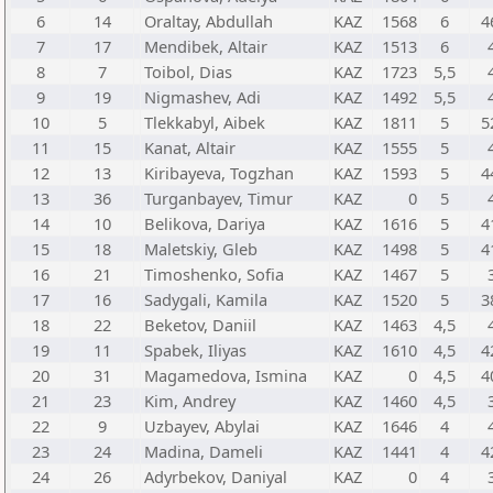
6
14
Oraltay, Abdullah
KAZ
1568
6
4
7
17
Mendibek, Altair
KAZ
1513
6
8
7
Toibol, Dias
KAZ
1723
5,5
9
19
Nigmashev, Adi
KAZ
1492
5,5
10
5
Tlekkabyl, Aibek
KAZ
1811
5
5
11
15
Kanat, Altair
KAZ
1555
5
12
13
Kiribayeva, Togzhan
KAZ
1593
5
4
13
36
Turganbayev, Timur
KAZ
0
5
14
10
Belikova, Dariya
KAZ
1616
5
4
15
18
Maletskiy, Gleb
KAZ
1498
5
4
16
21
Timoshenko, Sofia
KAZ
1467
5
17
16
Sadygali, Kamila
KAZ
1520
5
3
18
22
Beketov, Daniil
KAZ
1463
4,5
19
11
Spabek, Iliyas
KAZ
1610
4,5
4
20
31
Magamedova, Ismina
KAZ
0
4,5
4
21
23
Kim, Andrey
KAZ
1460
4,5
22
9
Uzbayev, Abylai
KAZ
1646
4
23
24
Madina, Dameli
KAZ
1441
4
4
24
26
Adyrbekov, Daniyal
KAZ
0
4