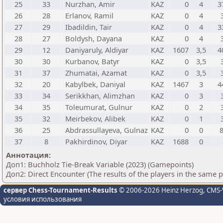
25
33
Nurzhan, Amir
KAZ
0
4
3
26
28
Erlanov, Ramil
KAZ
0
4
27
29
Ibadildin, Tair
KAZ
0
4
3
28
27
Boldysh, Dayana
KAZ
0
4
29
12
Daniyaruly, Aldiyar
KAZ
1607
3,5
4
30
30
Kurbanov, Batyr
KAZ
0
3,5
31
37
Zhumatai, Azamat
KAZ
0
3,5
32
20
Kabylbek, Daniyal
KAZ
1467
3
4
33
34
Serikkhan, Alimzhan
KAZ
0
3
34
35
Toleumurat, Gulnur
KAZ
0
2
35
32
Meirbekov, Alibek
KAZ
0
1
36
25
Abdrassullayeva, Gulnaz
KAZ
0
0
37
8
Pakhirdinov, Diyar
KAZ
1688
0
Аннотация:
Доп1: Buchholz Tie-Break Variable (2023) (Gamepoints)
Доп2: Direct Encounter (The results of the players in the same 
сервер Chess-Tournament-Results
© 2006-2026 Heinz Herzog
, CMS-
условия использования