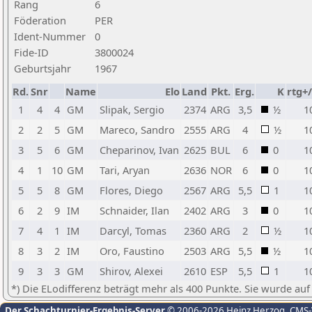
Rang
6
Föderation
PER
Ident-Nummer
0
Fide-ID
3800024
Geburtsjahr
1967
Rd.
Snr
Name
Elo
Land
Pkt.
Erg.
K
rtg+/
1
4
4
GM
Slipak, Sergio
2374
ARG
3,5
½
1
2
2
5
GM
Mareco, Sandro
2555
ARG
4
½
1
3
5
6
GM
Cheparinov, Ivan
2625
BUL
6
0
1
4
1
10
GM
Tari, Aryan
2636
NOR
6
0
1
5
5
8
GM
Flores, Diego
2567
ARG
5,5
1
1
6
2
9
IM
Schnaider, Ilan
2402
ARG
3
0
1
7
4
1
IM
Darcyl, Tomas
2360
ARG
2
½
1
8
3
2
IM
Oro, Faustino
2503
ARG
5,5
½
1
9
3
3
GM
Shirov, Alexei
2610
ESP
5,5
1
1
*) Die ELodifferenz beträgt mehr als 400 Punkte. Sie wurde auf
Der Schachturnier-Ergebnis-Server
© 2006-2026 Heinz Herzog
, CMS