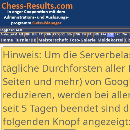
Logged on: Gast
Arabic
ARM
AZE
BIH
BUL
CAT
CHN
CRO
CZE
DEN
ENG
ESP
FAI
FIN
FRA
GER
GRE
INA
I
Home
TurnierDB
Meisterschaft
Foto-Galerie
Meldekartei
El
Hinweis: Um die Serverbela
tägliche Durchforsten aller 
Seiten und mehr) von Goog
reduzieren, werden bei alle
seit 5 Tagen beendet sind d
folgenden Knopf angezeigt