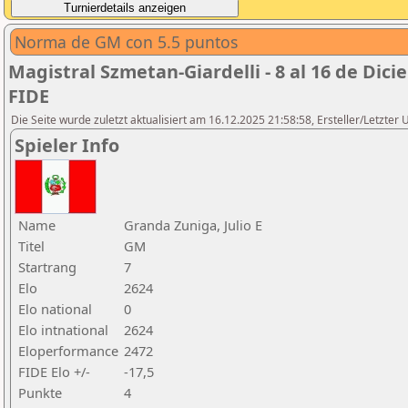
Norma de GM con 5.5 puntos
Magistral Szmetan-Giardelli - 8 al 16 de Dic
FIDE
Die Seite wurde zuletzt aktualisiert am 16.12.2025 21:58:58, Ersteller/Letzte
Spieler Info
Name
Granda Zuniga, Julio E
Titel
GM
Startrang
7
Elo
2624
Elo national
0
Elo intnational
2624
Eloperformance
2472
FIDE Elo +/-
-17,5
Punkte
4