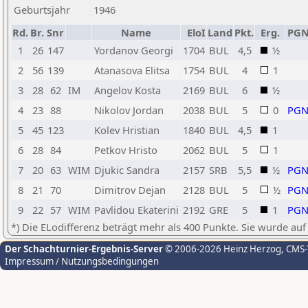
Geburtsjahr
1946
Rd.
Br.
Snr
Name
EloI
Land
Pkt.
Erg.
PG
1
26
147
Yordanov Georgi
1704
BUL
4,5
½
2
56
139
Atanasova Elitsa
1754
BUL
4
1
3
28
62
IM
Angelov Kosta
2169
BUL
6
½
4
23
88
Nikolov Jordan
2038
BUL
5
0
PG
5
45
123
Kolev Hristian
1840
BUL
4,5
1
6
28
84
Petkov Hristo
2062
BUL
5
1
7
20
63
WIM
Djukic Sandra
2157
SRB
5,5
½
PG
8
21
70
Dimitrov Dejan
2128
BUL
5
½
PG
9
22
57
WIM
Pavlidou Ekaterini
2192
GRE
5
1
PG
*) Die ELodifferenz beträgt mehr als 400 Punkte. Sie wurde auf
Der Schachturnier-Ergebnis-Server
© 2006-2026 Heinz Herzog
, CMS
Impressum / Nutzungsbedingungen