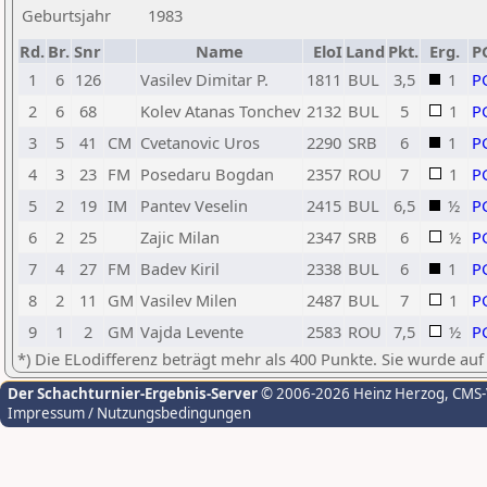
Geburtsjahr
1983
Rd.
Br.
Snr
Name
EloI
Land
Pkt.
Erg.
P
1
6
126
Vasilev Dimitar P.
1811
BUL
3,5
1
P
2
6
68
Kolev Atanas Tonchev
2132
BUL
5
1
P
3
5
41
CM
Cvetanovic Uros
2290
SRB
6
1
P
4
3
23
FM
Posedaru Bogdan
2357
ROU
7
1
P
5
2
19
IM
Pantev Veselin
2415
BUL
6,5
½
P
6
2
25
Zajic Milan
2347
SRB
6
½
P
7
4
27
FM
Badev Kiril
2338
BUL
6
1
P
8
2
11
GM
Vasilev Milen
2487
BUL
7
1
P
9
1
2
GM
Vajda Levente
2583
ROU
7,5
½
P
*) Die ELodifferenz beträgt mehr als 400 Punkte. Sie wurde auf
Der Schachturnier-Ergebnis-Server
© 2006-2026 Heinz Herzog
, CMS
Impressum / Nutzungsbedingungen