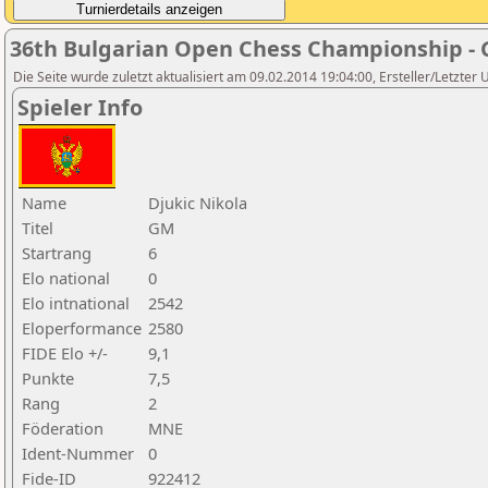
36th Bulgarian Open Chess Championship - 
Die Seite wurde zuletzt aktualisiert am 09.02.2014 19:04:00, Ersteller/Letzter
Spieler Info
Name
Djukic Nikola
Titel
GM
Startrang
6
Elo national
0
Elo intnational
2542
Eloperformance
2580
FIDE Elo +/-
9,1
Punkte
7,5
Rang
2
Föderation
MNE
Ident-Nummer
0
Fide-ID
922412