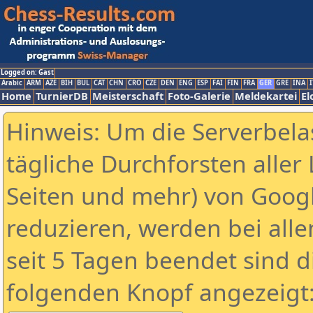
Logged on: Gast
Arabic
ARM
AZE
BIH
BUL
CAT
CHN
CRO
CZE
DEN
ENG
ESP
FAI
FIN
FRA
GER
GRE
INA
I
Home
TurnierDB
Meisterschaft
Foto-Galerie
Meldekartei
El
Hinweis: Um die Serverbela
tägliche Durchforsten aller 
Seiten und mehr) von Goog
reduzieren, werden bei alle
seit 5 Tagen beendet sind d
folgenden Knopf angezeigt