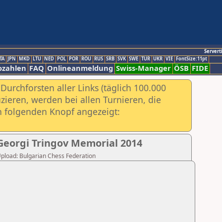
Servert
TA
JPN
MKD
LTU
NED
POL
POR
ROU
RUS
SRB
SVK
SWE
TUR
UKR
VIE
FontSize:11pt
ozahlen
FAQ
Onlineanmeldung
Swiss-Manager
ÖSB
FIDE
urchforsten aller Links (täglich 100.000
ieren, werden bei allen Turnieren, die
ch folgenden Knopf angezeigt:
Georgi Tringov Memorial 2014
 Upload: Bulgarian Chess Federation