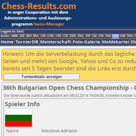
Logged on: Gast
Arabic
ARM
AZE
BIH
BUL
CAT
CHN
CRO
CZE
DEN
ENG
ESP
FAI
FIN
FRA
GER
GRE
INA
I
Home
TurnierDB
Meisterschaft
Foto-Galerie
Meldekartei
El
Hinweis: Um die Serverbelastung durch das tägliche D
Seiten und mehr) von Google, Yahoo und Co zu reduz
bereits seit 5 Tagen beendet sind die Links erst dur
36th Bulgarian Open Chess Championship - 
Die Seite wurde zuletzt aktualisiert am 09.02.2014 19:04:00, Ersteller/Letzter
Spieler Info
Name
Nikolova Adriana