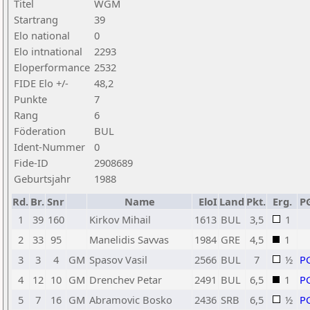
Titel
WGM
Startrang
39
Elo national
0
Elo intnational
2293
Eloperformance
2532
FIDE Elo +/-
48,2
Punkte
7
Rang
6
Föderation
BUL
Ident-Nummer
0
Fide-ID
2908689
Geburtsjahr
1988
Rd.
Br.
Snr
Name
EloI
Land
Pkt.
Erg.
P
1
39
160
Kirkov Mihail
1613
BUL
3,5
1
2
33
95
Manelidis Savvas
1984
GRE
4,5
1
3
3
4
GM
Spasov Vasil
2566
BUL
7
½
P
4
12
10
GM
Drenchev Petar
2491
BUL
6,5
1
P
5
7
16
GM
Abramovic Bosko
2436
SRB
6,5
½
P