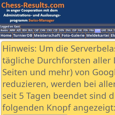
Logged on: Gast
Arabic
ARM
AZE
BIH
BUL
CAT
CHN
CRO
CZE
DEN
ENG
ESP
FAI
FIN
FRA
GER
GRE
INA
I
Home
TurnierDB
Meisterschaft
Foto-Galerie
Meldekartei
El
Hinweis: Um die Serverbela
tägliche Durchforsten aller 
Seiten und mehr) von Goog
reduzieren, werden bei alle
seit 5 Tagen beendet sind d
folgenden Knopf angezeigt