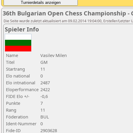
36th Bulgarian Open Chess Championship - 
Die Seite wurde zuletzt aktualisiert am 09.02.2014 19:04:00, Ersteller/Letzter
Spieler Info
Name
Vasilev Milen
Titel
GM
Startrang
11
Elo national
0
Elo intnational
2487
Eloperformance
2422
FIDE Elo +/-
-0,6
Punkte
7
Rang
11
Föderation
BUL
Ident-Nummer
0
Fide-ID
2903628