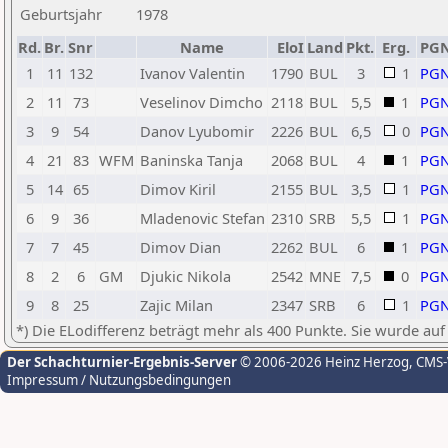
Geburtsjahr
1978
Rd.
Br.
Snr
Name
EloI
Land
Pkt.
Erg.
PG
1
11
132
Ivanov Valentin
1790
BUL
3
1
PG
2
11
73
Veselinov Dimcho
2118
BUL
5,5
1
PG
3
9
54
Danov Lyubomir
2226
BUL
6,5
0
PG
4
21
83
WFM
Baninska Tanja
2068
BUL
4
1
PG
5
14
65
Dimov Kiril
2155
BUL
3,5
1
PG
6
9
36
Mladenovic Stefan
2310
SRB
5,5
1
PG
7
7
45
Dimov Dian
2262
BUL
6
1
PG
8
2
6
GM
Djukic Nikola
2542
MNE
7,5
0
PG
9
8
25
Zajic Milan
2347
SRB
6
1
PG
*) Die ELodifferenz beträgt mehr als 400 Punkte. Sie wurde auf
Der Schachturnier-Ergebnis-Server
© 2006-2026 Heinz Herzog
, CMS
Impressum / Nutzungsbedingungen