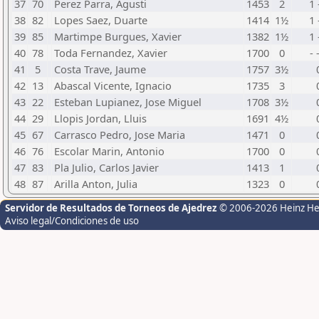
37
70
Perez Parra, Agusti
1453
2
1 
38
82
Lopes Saez, Duarte
1414
1½
1 
39
85
Martimpe Burgues, Xavier
1382
1½
1 
40
78
Toda Fernandez, Xavier
1700
0
- 
41
5
Costa Trave, Jaume
1757
3½
42
13
Abascal Vicente, Ignacio
1735
3
43
22
Esteban Lupianez, Jose Miguel
1708
3½
44
29
Llopis Jordan, Lluis
1691
4½
45
67
Carrasco Pedro, Jose Maria
1471
0
46
76
Escolar Marin, Antonio
1700
0
47
83
Pla Julio, Carlos Javier
1413
1
48
87
Arilla Anton, Julia
1323
0
Servidor de Resultados de Torneos de Ajedrez
© 2006-2026 Heinz H
Aviso legal/Condiciones de uso