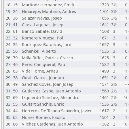
18
15
Martinez Hernandez, Emili
1723
3½
0 
19
24
Hinarejos Montano, Andres
1701
3½
1 
20
36
Salazar Navas, Josep
1656
3½
1 
21
41
Clusa Lagunas, Josep
1641
3½
0 
22
61
Banzo Sabate, David
1508
3
1 
23
32
Romero Vinuesa, Pol
1671
3
1 
24
35
Rodriguez Batuecas, Jordi
1657
3
1 
25
56
Schenkel, Alberto
1535
3
0 
26
79
Milla Riffet, Patrick Cracco
1625
3
0 
27
46
Perez Canigueral, Pau
1582
3
1 
28
63
Vidal Torne, Arnau
1499
3
1 
29
38
Giralt Garcia, Joaquin
1651
2½
0 
30
49
Sanchez Coves, Joan Josep
1571
2½
- 
31
50
Gutierrez Caspe, Juan Antonio
1569
2½
1 
32
69
Izquierdo Sanchez, Alejandro
1461
2½
½ 
33
55
Guitart Sanchis, Enric
1536
2½
1 
34
44
Herreros De Tejada Saavedra, Javier
1617
2
1 
35
62
Nunez Romeo, Fausto
1501
2
1 
36
86
Vilchez Cardenas, Juan Antonio
1382
2
0 