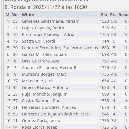
8. Ronda el 2025/11/22 a las 16:30
M.
No.
White
Elo
Pts.
Resu
1
58
Gimenez Santamaria, Miriam
1520
5½
0 
2
12
Lopez Cayuela, Pedro
1736
5½
½ 
3
10
Preminger Pladevall, Adria
1755
5½
½ 
4
19
Sastre Colil, Jordi
1714
5
0 
5
30
Leboran Fernandez, Guillermo Nicolas
1680
5
½ 
6
26
Garcia Miralles, Eduard
1698
4½
0 
7
6
Orte Guerrero, Axel
1757
4½
1 
8
7
Aparicio Escudero, Hector F.
1756
4½
0 
9
9
Mumbru Borges, Marc
1755
4½
1 
10
37
Mckechnie, Jack
1654
4½
0 
11
42
Guerra Blanco, Antonio
1630
4
0 
12
25
Pujal Moncho, Joaquim
1699
4
0 
13
57
Castro Sampol, Pau
1535
4
+ 
14
31
Herrerias Gonzalez, Andreu
1673
4
0 
15
53
Herreros De Tejada Viladrich, Marc
1545
4
0 
16
11
Gomez Parla, Josep
1736
3½
1 
17
14
Roca Llorca, Josep
1726
3½
0 