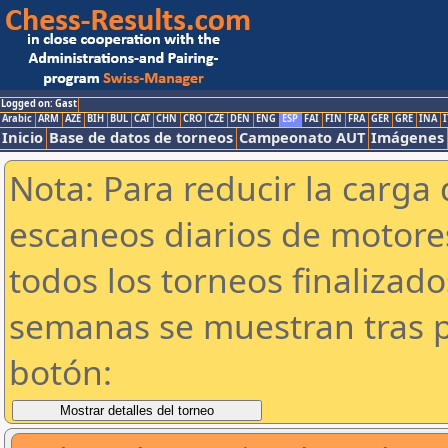
Logged on: Gast
Arabic
ARM
AZE
BIH
BUL
CAT
CHN
CRO
CZE
DEN
ENG
ESP
FAI
FIN
FRA
GER
GRE
INA
I
Inicio
Base de datos de torneos
Campeonato AUT
Imágenes
Nota: Para reducir la carga 
escaneos diarios de motor
todos los torneos finalizad
semanas se muestran tras p
botón: