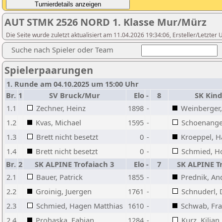
AUT STMK 2526 NORD 1. Klasse Mur/Mürz
Die Seite wurde zuletzt aktualisiert am 11.04.2026 19:34:06, Ersteller/Letzter
Suche nach Spieler oder Team
Spielerpaarungen
1. Runde am 04.10.2025 um 15:00 Uhr
Br.
1
SV Bruck/Mur
Elo
-
8
SK Kin
1.1
Zechner, Heinz
1898
-
Weinberger
1.2
Kvas, Michael
1595
-
Schoenanger
1.3
Brett nicht besetzt
0
-
Kroeppel, H
1.4
Brett nicht besetzt
0
-
Schmied, H
Br.
2
SK ALPINE Trofaiach 3
Elo
-
7
SK ALPINE T
2.1
Bauer, Patrick
1855
-
Prednik, An
2.2
Groinig, Juergen
1761
-
Schnuderl, 
2.3
Schmied, Hagen Matthias
1610
-
Schwab, Fr
2.4
Prohaska, Fabian
1284
-
Kurz, Kilian