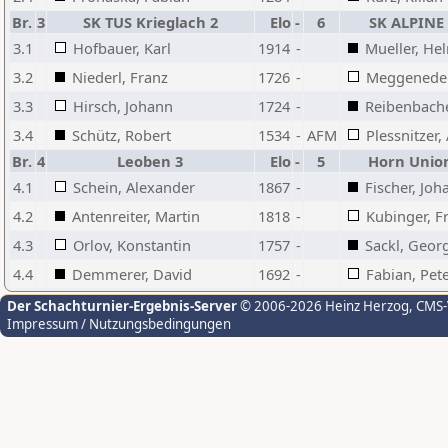
Br.
3
SK TUS Krieglach 2
Elo
-
6
SK ALPINE
3.1
Hofbauer, Karl
1914
-
Mueller, He
3.2
Niederl, Franz
1726
-
Meggeneder
3.3
Hirsch, Johann
1724
-
Reibenbache
3.4
Schütz, Robert
1534
-
AFM
Plessnitzer,
Br.
4
Leoben 3
Elo
-
5
Horn Unio
4.1
Schein, Alexander
1867
-
Fischer, Jo
4.2
Antenreiter, Martin
1818
-
Kubinger, F
4.3
Orlov, Konstantin
1757
-
Sackl, Geor
4.4
Demmerer, David
1692
-
Fabian, Pet
Der Schachturnier-Ergebnis-Server
© 2006-2026 Heinz Herzog
, CMS
Impressum / Nutzungsbedingungen