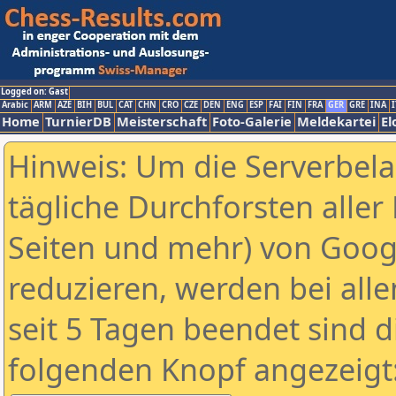
Logged on: Gast
Arabic
ARM
AZE
BIH
BUL
CAT
CHN
CRO
CZE
DEN
ENG
ESP
FAI
FIN
FRA
GER
GRE
INA
I
Home
TurnierDB
Meisterschaft
Foto-Galerie
Meldekartei
El
Hinweis: Um die Serverbel
tägliche Durchforsten aller 
Seiten und mehr) von Goog
reduzieren, werden bei alle
seit 5 Tagen beendet sind d
folgenden Knopf angezeigt