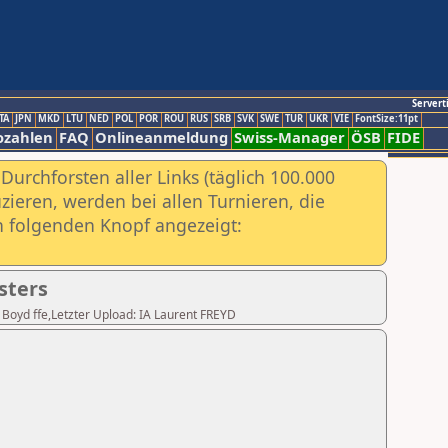
Servert
TA
JPN
MKD
LTU
NED
POL
POR
ROU
RUS
SRB
SVK
SWE
TUR
UKR
VIE
FontSize:11pt
ozahlen
FAQ
Onlineanmeldung
Swiss-Manager
ÖSB
FIDE
urchforsten aller Links (täglich 100.000
ieren, werden bei allen Turnieren, die
ch folgenden Knopf angezeigt:
sters
n Boyd ffe,Letzter Upload: IA Laurent FREYD