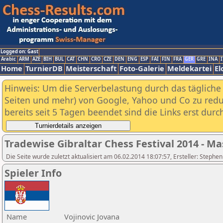
Logged on: Gast
Arabic
ARM
AZE
BIH
BUL
CAT
CHN
CRO
CZE
DEN
ENG
ESP
FAI
FIN
FRA
GER
GRE
INA
I
Home
TurnierDB
Meisterschaft
Foto-Galerie
Meldekartei
El
Hinweis: Um die Serverbelastung durch das tägliche D
Seiten und mehr) von Google, Yahoo und Co zu reduz
bereits seit 5 Tagen beendet sind die Links erst dur
Tradewise Gibraltar Chess Festival 2014 - Ma
Die Seite wurde zuletzt aktualisiert am 06.02.2014 18:07:57, Ersteller: Stephe
Spieler Info
Name
Vojinovic Jovana