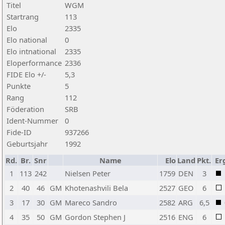
Titel
WGM
Startrang
113
Elo
2335
Elo national
0
Elo intnational
2335
Eloperformance
2336
FIDE Elo +/-
5,3
Punkte
5
Rang
112
Föderation
SRB
Ident-Nummer
0
Fide-ID
937266
Geburtsjahr
1992
Rd.
Br.
Snr
Name
Elo
Land
Pkt.
Er
1
113
242
Nielsen Peter
1759
DEN
3
2
40
46
GM
Khotenashvili Bela
2527
GEO
6
3
17
30
GM
Mareco Sandro
2582
ARG
6,5
4
35
50
GM
Gordon Stephen J
2516
ENG
6