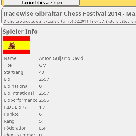
Tradewise Gibraltar Chess Festival 2014 - Ma
Die Seite wurde zuletzt aktualisiert am 06.02.2014 18:07:57, Ersteller: Stephe
Spieler Info
Name
Anton Guijarro David
Titel
GM
Startrang
40
Elo
2557
Elo national
0
Elo intnational
2557
Eloperformance
2556
FIDE Elo +/-
1,7
Punkte
6
Rang
51
Föderation
ESP
Ident-Nummer
0