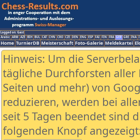
Logged on: Gast
Arabic
ARM
AZE
BIH
BUL
CAT
CHN
CRO
CZE
DEN
ENG
ESP
FAI
FIN
FRA
GER
GRE
INA
I
Home
TurnierDB
Meisterschaft
Foto-Galerie
Meldekartei
El
Hinweis: Um die Serverbel
tägliche Durchforsten aller 
Seiten und mehr) von Goog
reduzieren, werden bei alle
seit 5 Tagen beendet sind d
folgenden Knopf angezeigt