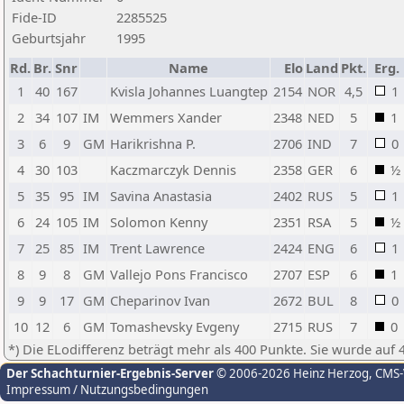
Fide-ID
2285525
Geburtsjahr
1995
Rd.
Br.
Snr
Name
Elo
Land
Pkt.
Erg.
1
40
167
Kvisla Johannes Luangtep
2154
NOR
4,5
1
2
34
107
IM
Wemmers Xander
2348
NED
5
1
3
6
9
GM
Harikrishna P.
2706
IND
7
0
4
30
103
Kaczmarczyk Dennis
2358
GER
6
½
5
35
95
IM
Savina Anastasia
2402
RUS
5
1
6
24
105
IM
Solomon Kenny
2351
RSA
5
½
7
25
85
IM
Trent Lawrence
2424
ENG
6
1
8
9
8
GM
Vallejo Pons Francisco
2707
ESP
6
1
9
9
17
GM
Cheparinov Ivan
2672
BUL
8
0
10
12
6
GM
Tomashevsky Evgeny
2715
RUS
7
0
*) Die ELodifferenz beträgt mehr als 400 Punkte. Sie wurde auf 
Der Schachturnier-Ergebnis-Server
© 2006-2026 Heinz Herzog
, CMS
Impressum / Nutzungsbedingungen