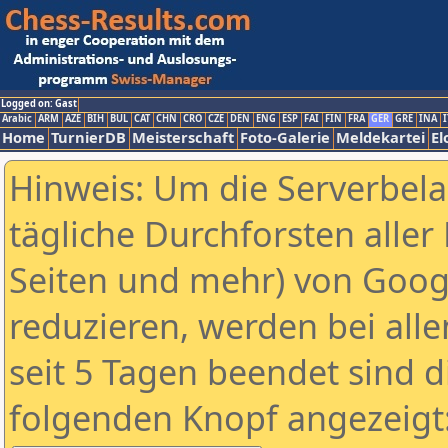
Logged on: Gast
Arabic
ARM
AZE
BIH
BUL
CAT
CHN
CRO
CZE
DEN
ENG
ESP
FAI
FIN
FRA
GER
GRE
INA
I
Home
TurnierDB
Meisterschaft
Foto-Galerie
Meldekartei
El
Hinweis: Um die Serverbel
tägliche Durchforsten aller 
Seiten und mehr) von Goog
reduzieren, werden bei alle
seit 5 Tagen beendet sind d
folgenden Knopf angezeigt