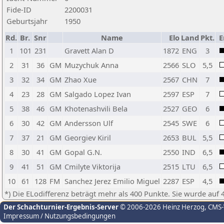
Fide-ID
2200031
Geburtsjahr
1950
Rd.
Br.
Snr
Name
Elo
Land
Pkt.
E
1
101
231
Gravett Alan D
1872
ENG
3
2
31
36
GM
Muzychuk Anna
2566
SLO
5,5
3
32
34
GM
Zhao Xue
2567
CHN
7
4
23
28
GM
Salgado Lopez Ivan
2597
ESP
7
5
38
46
GM
Khotenashvili Bela
2527
GEO
6
6
30
42
GM
Andersson Ulf
2545
SWE
6
7
37
21
GM
Georgiev Kiril
2653
BUL
5,5
8
30
41
GM
Gopal G.N.
2550
IND
6,5
9
41
51
GM
Cmilyte Viktorija
2515
LTU
6,5
10
61
128
FM
Sanchez Jerez Emilio Miguel
2287
ESP
4,5
*) Die ELodifferenz beträgt mehr als 400 Punkte. Sie wurde auf 
Der Schachturnier-Ergebnis-Server
© 2006-2026 Heinz Herzog
, CMS
Impressum / Nutzungsbedingungen