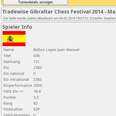
Tradewise Gibraltar Chess Festival 2014 - Ma
Die Seite wurde zuletzt aktualisiert am 06.02.2014 18:07:57, Ersteller: Stephe
Spieler Info
Name
Bellon Lopez Juan Manuel
Titel
GM
Startrang
101
Elo
2382
Elo national
0
Elo intnational
2382
Eloperformance
2504
FIDE Elo +/-
18,4
Punkte
5,5
Rang
82
Föderation
ESP
Ident-Nummer
0