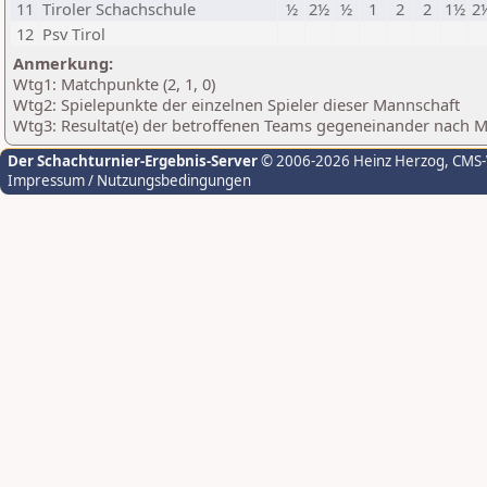
11
Tiroler Schachschule
½
2½
½
1
2
2
1½
2
12
Psv Tirol
Anmerkung:
Wtg1: Matchpunkte (2, 1, 0)
Wtg2: Spielepunkte der einzelnen Spieler dieser Mannschaft
Wtg3: Resultat(e) der betroffenen Teams gegeneinander nach 
Der Schachturnier-Ergebnis-Server
© 2006-2026 Heinz Herzog
, CMS
Impressum / Nutzungsbedingungen