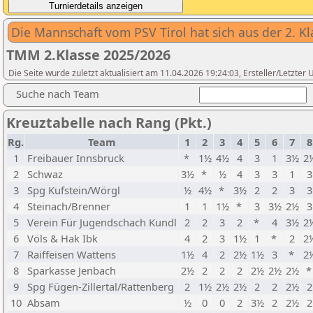
Die Mannschaft vom PSV Tirol hat sich aus der 2. K
TMM 2.Klasse 2025/2026
Die Seite wurde zuletzt aktualisiert am 11.04.2026 19:24:03, Ersteller/Letzter
Suche nach Team
Kreuztabelle nach Rang (Pkt.)
Rg.
Team
1
2
3
4
5
6
7
8
1
Freibauer Innsbruck
*
1½
4½
4
3
1
3½
2
2
Schwaz
3½
*
½
4
3
3
1
3
3
Spg Kufstein/Wörgl
½
4½
*
3½
2
2
3
3
4
Steinach/Brenner
1
1
1½
*
3
3½
2½
3
5
Verein Für Jugendschach Kundl
2
2
3
2
*
4
3½
2
6
Völs & Hak Ibk
4
2
3
1½
1
*
2
2
7
Raiffeisen Wattens
1½
4
2
2½
1½
3
*
2
8
Sparkasse Jenbach
2½
2
2
2
2½
2½
2½
9
Spg Fügen-Zillertal/Rattenberg
2
1½
2½
2½
2
2
2½
2
10
Absam
½
0
0
2
3½
2
2½
2