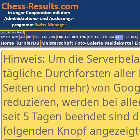
Logged on: Gast
Arabic
ARM
AZE
BIH
BUL
CAT
CHN
CRO
CZE
DEN
ENG
ESP
FAI
FIN
FRA
GER
GRE
INA
I
Home
TurnierDB
Meisterschaft
Foto-Galerie
Meldekartei
El
Hinweis: Um die Serverbel
tägliche Durchforsten aller 
Seiten und mehr) von Goog
reduzieren, werden bei alle
seit 5 Tagen beendet sind d
folgenden Knopf angezeigt