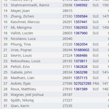
13
Shahmammadli, Ramiz
25698
1349392
SUI
150
14
Mayer, Joan
28615
15
Zhang, Zichen
27330
1359584
SUI
147
16
Kaschner, Marcus
26291
1357441
SUI
17
Mi, Mengma
27931
1362933
SUI
145
18
Vallot, Lucien
28603
1367960
SUI
19
Nicolaiov, Luca
26540
20
Phung, Tina
27220
1362054
SUI
21
Uras, Poyraz
28244
51680602
SUI
22
Sevrin, Louis
27224
1368486
SUI
23
Reboulleau, Louis
28193
1373811
SUI
24
Pelloli, Ezio
27311
1362828
SUI
25
Gabele, John
28534
1363298
SUI
141
26
Madhani, Lian
26691
1357115
SUI
27
Aubier, Ilyas
27596
527027295
FRA
141
28
Roux, Matthieu
27810
1361589
SUI
140
29
Wagner, Joël Joshua
28187
30
Späth, Nikolaj
27227
31
Qian, Karin
27235