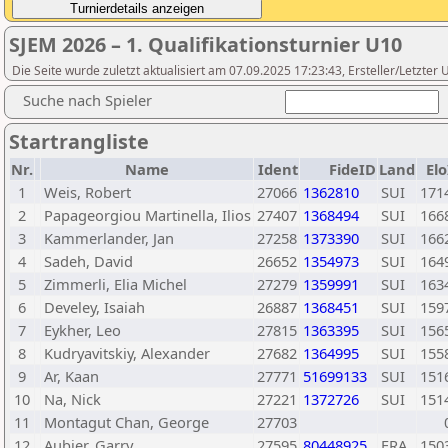
SJEM 2026 – 1. Qualifikationsturnier U10
Die Seite wurde zuletzt aktualisiert am 07.09.2025 17:23:43, Ersteller/Letzte
Suche nach Spieler
Startrangliste
Nr.
Name
Ident
FideID
Land
Elo
1
Weis, Robert
27066
1362810
SUI
171
2
Papageorgiou Martinella, Ilios
27407
1368494
SUI
166
3
Kammerlander, Jan
27258
1373390
SUI
166
4
Sadeh, David
26652
1354973
SUI
164
5
Zimmerli, Elia Michel
27279
1359991
SUI
163
6
Develey, Isaiah
26887
1368451
SUI
159
7
Eykher, Leo
27815
1363395
SUI
156
8
Kudryavitskiy, Alexander
27682
1364995
SUI
155
9
Ar, Kaan
27771
51699133
SUI
151
10
Na, Nick
27221
1372726
SUI
151
11
Montagut Chan, George
27703
12
Aubier, Garry
27595
80448925
FRA
150