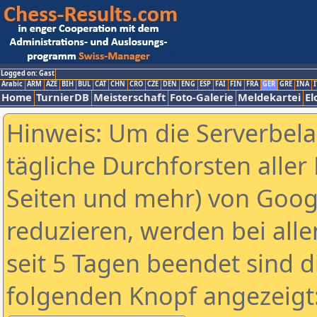
Logged on: Gast
Arabic
ARM
AZE
BIH
BUL
CAT
CHN
CRO
CZE
DEN
ENG
ESP
FAI
FIN
FRA
GER
GRE
INA
I
Home
TurnierDB
Meisterschaft
Foto-Galerie
Meldekartei
El
Hinweis: Um die Serverbel
tägliche Durchforsten aller 
Seiten und mehr) von Goog
reduzieren, werden bei alle
seit 5 Tagen beendet sind d
folgenden Knopf angezeigt