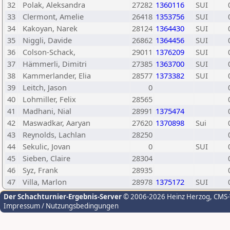
32
Polak, Aleksandra
27282
1360116
SUI
33
Clermont, Amelie
26418
1353756
SUI
34
Kakoyan, Narek
28124
1364430
SUI
35
Niggli, Davide
26862
1364456
SUI
36
Colson-Schack,
29011
1376209
SUI
37
Hämmerli, Dimitri
27385
1363700
SUI
38
Kammerlander, Elia
28577
1373382
SUI
39
Leitch, Jason
0
40
Lohmiller, Felix
28565
41
Madhani, Nial
28991
1375474
42
Maswadkar, Aaryan
27620
1370898
Sui
43
Reynolds, Lachlan
28250
44
Sekulic, Jovan
0
SUI
45
Sieben, Claire
28304
46
Syz, Frank
28935
47
Villa, Marlon
28978
1375172
SUI
Der Schachturnier-Ergebnis-Server
© 2006-2026 Heinz Herzog
, CMS
Impressum / Nutzungsbedingungen