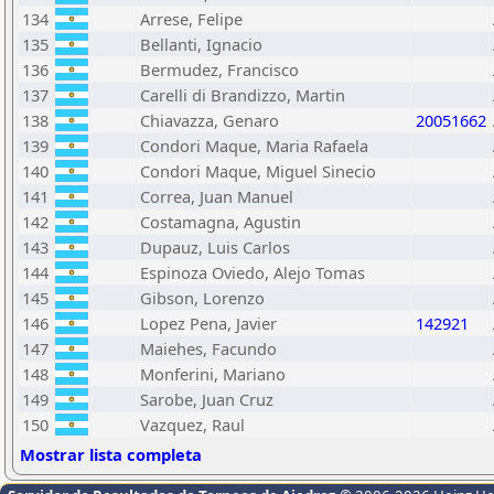
134
Arrese, Felipe
135
Bellanti, Ignacio
136
Bermudez, Francisco
137
Carelli di Brandizzo, Martin
138
Chiavazza, Genaro
20051662
139
Condori Maque, Maria Rafaela
140
Condori Maque, Miguel Sinecio
141
Correa, Juan Manuel
142
Costamagna, Agustin
143
Dupauz, Luis Carlos
144
Espinoza Oviedo, Alejo Tomas
145
Gibson, Lorenzo
146
Lopez Pena, Javier
142921
147
Maiehes, Facundo
148
Monferini, Mariano
149
Sarobe, Juan Cruz
150
Vazquez, Raul
Mostrar lista completa