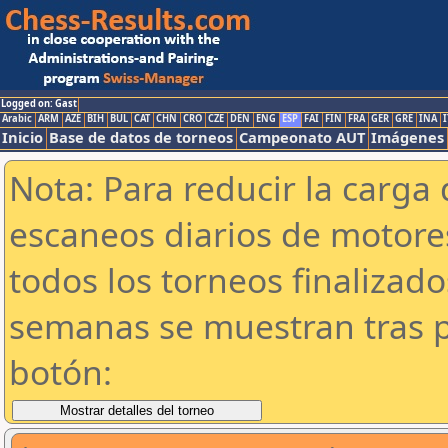
Logged on: Gast
Arabic
ARM
AZE
BIH
BUL
CAT
CHN
CRO
CZE
DEN
ENG
ESP
FAI
FIN
FRA
GER
GRE
INA
I
Inicio
Base de datos de torneos
Campeonato AUT
Imágenes
Nota: Para reducir la carga 
escaneos diarios de motor
todos los torneos finalizad
semanas se muestran tras p
botón: