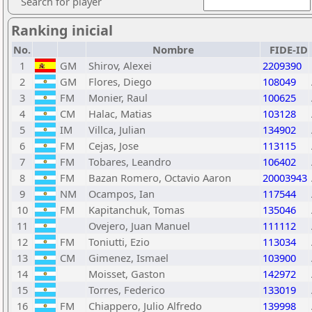
Search for player
Ranking inicial
No.
Nombre
FIDE-ID
1
GM
Shirov, Alexei
2209390
2
GM
Flores, Diego
108049
3
FM
Monier, Raul
100625
4
CM
Halac, Matias
103128
5
IM
Villca, Julian
134902
6
FM
Cejas, Jose
113115
7
FM
Tobares, Leandro
106402
8
FM
Bazan Romero, Octavio Aaron
20003943
9
NM
Ocampos, Ian
117544
10
FM
Kapitanchuk, Tomas
135046
11
Ovejero, Juan Manuel
111112
12
FM
Toniutti, Ezio
113034
13
CM
Gimenez, Ismael
103900
14
Moisset, Gaston
142972
15
Torres, Federico
133019
16
FM
Chiappero, Julio Alfredo
139998