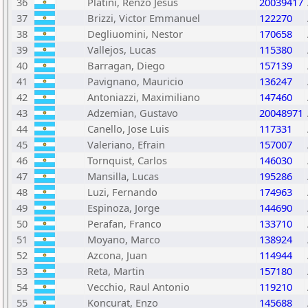
36
Platini, Renzo Jesus
20039417
37
Brizzi, Victor Emmanuel
122270
38
Degliuomini, Nestor
170658
39
Vallejos, Lucas
115380
40
Barragan, Diego
157139
41
Pavignano, Mauricio
136247
42
Antoniazzi, Maximiliano
147460
43
Adzemian, Gustavo
20048971
44
Canello, Jose Luis
117331
45
Valeriano, Efrain
157007
46
Tornquist, Carlos
146030
47
Mansilla, Lucas
195286
48
Luzi, Fernando
174963
49
Espinoza, Jorge
144690
50
Perafan, Franco
133710
51
Moyano, Marco
138924
52
Azcona, Juan
114944
53
Reta, Martin
157180
54
Vecchio, Raul Antonio
119210
55
Koncurat, Enzo
145688