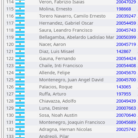
114
Veron, Fabrizio Isaias
20047029
115
Molina, Ernesto
198668
116
Torero Navarro, Camilo Ernesto
20039247
117
Hernandez, Gabriel Oscar
20054459
118
Saura, Leandro Francisco
20045743
119
Bellagamba, Abelardo Ladislao Mar
20050399
120
Nacer, Aaron
20045719
121
Diaz, Luis Misael
142867
122
Gauna, Fernando
20054424
123
Chaile, Inti Francisco
20054408
124
Allende, Felipe
20045670
125
Montenegro, Juan Angel David
20045700
126
Palacios, Roque
143065
127
Ruffa, Arturo
197955
128
Chiavazza, Adolfo
20049439
129
Luna, Desiree
20007663
130
Sosa, Noah Austin
20070640
131
Montenegro, Joaquin Francisco
20045689
132
Adragna, Hernan Nicolas
20025742
133
Andreoli, Pilar