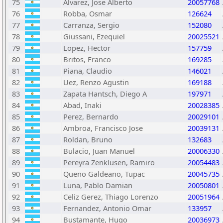
75
Alvarez, Jose Alberto
20057768
76
Robba, Osmar
126624
77
Carranza, Sergio
152080
78
Giussani, Ezequiel
20025521
79
Lopez, Hector
157759
80
Britos, Franco
169285
81
Piana, Claudio
146021
82
Uez, Renzo Agustin
169188
83
Zapata Hantsch, Diego A
197971
84
Abad, Inaki
20028385
85
Perez, Bernardo
20029101
86
Ambroa, Francisco Jose
20039131
87
Roldan, Bruno
132683
88
Bulacio, Juan Manuel
20006330
89
Pereyra Zenklusen, Ramiro
20054483
90
Queno Galdeano, Tupac
20045735
91
Luna, Pablo Damian
20050801
92
Celiz Gerez, Thiago Lorenzo
20051964
93
Fernandez, Antonio Omar
133957
94
Bustamante, Hugo
20036973