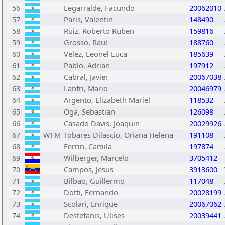
56
Legarralde, Facundo
20062010
57
Paris, Valentin
148490
58
Ruiz, Roberto Ruben
159816
59
Grosso, Raul
188760
60
Velez, Leonel Luca
185639
61
Pablo, Adrian
197912
62
Cabral, Javier
20067038
63
Lanfri, Mario
20046979
64
Argento, Elizabeth Mariel
118532
65
Oga, Sebastian
126098
66
Casado Davis, Joaquin
20029926
67
WFM
Tobares Dilascio, Oriana Helena
191108
68
Ferrin, Camila
197874
69
Wilberger, Marcelo
3705412
70
Campos, Jesus
3913600
71
Bilbao, Guillermo
117048
72
Dotti, Fernando
20028199
73
Scolari, Enrique
20067062
74
Destefanis, Ulises
20039441