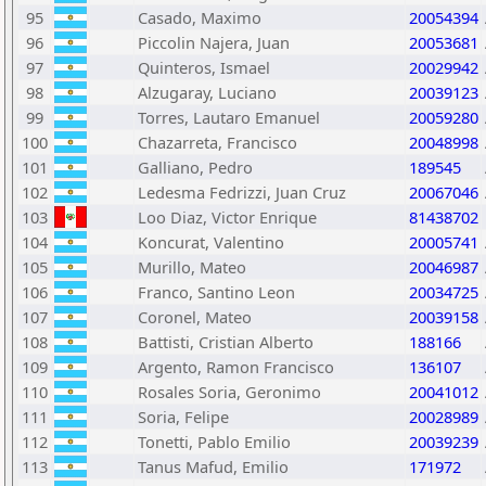
95
Casado, Maximo
20054394
96
Piccolin Najera, Juan
20053681
97
Quinteros, Ismael
20029942
98
Alzugaray, Luciano
20039123
99
Torres, Lautaro Emanuel
20059280
100
Chazarreta, Francisco
20048998
101
Galliano, Pedro
189545
102
Ledesma Fedrizzi, Juan Cruz
20067046
103
Loo Diaz, Victor Enrique
81438702
104
Koncurat, Valentino
20005741
105
Murillo, Mateo
20046987
106
Franco, Santino Leon
20034725
107
Coronel, Mateo
20039158
108
Battisti, Cristian Alberto
188166
109
Argento, Ramon Francisco
136107
110
Rosales Soria, Geronimo
20041012
111
Soria, Felipe
20028989
112
Tonetti, Pablo Emilio
20039239
113
Tanus Mafud, Emilio
171972