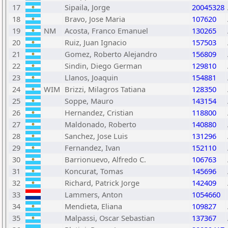
17
Sipaila, Jorge
20045328
18
Bravo, Jose Maria
107620
19
NM
Acosta, Franco Emanuel
130265
20
Ruiz, Juan Ignacio
157503
21
Gomez, Roberto Alejandro
156809
22
Sindin, Diego German
129810
23
Llanos, Joaquin
154881
24
WIM
Brizzi, Milagros Tatiana
128350
25
Soppe, Mauro
143154
26
Hernandez, Cristian
118800
27
Maldonado, Roberto
140880
28
Sanchez, Jose Luis
131296
29
Fernandez, Ivan
152110
30
Barrionuevo, Alfredo C.
106763
31
Koncurat, Tomas
145696
32
Richard, Patrick Jorge
142409
33
Lammers, Anton
1054660
34
Mendieta, Eliana
109827
35
Malpassi, Oscar Sebastian
137367