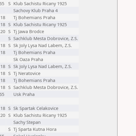
65
S
Klub Sachistu Ricany 1925
Sachovy Klub Praha 4
18
Tj Bohemians Praha
18
S
Klub Sachistu Ricany 1925
20
S
Tj Jawa Brodce
S
Sachklub Mesta Dobrovice, Z.S.
18
S
Sk Joly Lysa Nad Labem, Z.S.
18
Tj Bohemians Praha
Sk Oaza Praha
18
S
Sk Joly Lysa Nad Labem, Z.S.
18
S
Tj Neratovice
18
Tj Bohemians Praha
18
S
Sachklub Mesta Dobrovice, Z.S.
65
Usk Praha
18
S
Sk Spartak Celakovice
20
S
Klub Sachistu Ricany 1925
Sachy Stepan
S
Tj Sparta Kutna Hora