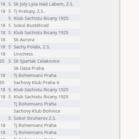
18
S
Sk Joly Lysa Nad Labem, Z.S.
18
S
Tj Kralupy, Z.S.
S
Klub Sachistu Ricany 1925
18
S
Sokol Bustehrad
18
S
Klub Sachistu Ricany 1925
18
Sk Aurora
18
S
Sachy Polabi, Z.S.
18
Unichess
65
S
Sk Spartak Celakovice
Sk Oaza Praha
18
Tj Bohemians Praha
65
Sachovy Klub Praha 4
18
S
Klub Sachistu Ricany 1925
18
S
Klub Sachistu Ricany 1925
Tj Bohemians Praha
Sachovy Klub Bohnice
S
Sokol Struharov Z.S.
18
Tj Bohemians Praha
18
Tj Bohemians Praha