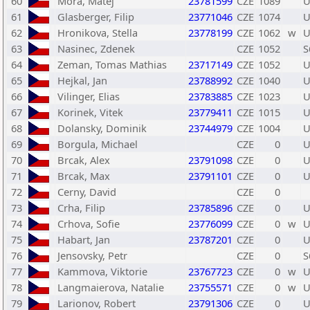
60
Mora, Matej
23781599
CZE
1089
U
61
Glasberger, Filip
23771046
CZE
1074
U
62
Hronikova, Stella
23778199
CZE
1062
w
U
63
Nasinec, Zdenek
CZE
1052
S
64
Zeman, Tomas Mathias
23717149
CZE
1052
U
65
Hejkal, Jan
23788992
CZE
1040
U
66
Vilinger, Elias
23783885
CZE
1023
U
67
Korinek, Vitek
23779411
CZE
1015
U
68
Dolansky, Dominik
23744979
CZE
1004
U
69
Borgula, Michael
CZE
0
U
70
Brcak, Alex
23791098
CZE
0
U
71
Brcak, Max
23791101
CZE
0
U
72
Cerny, David
CZE
0
73
Crha, Filip
23785896
CZE
0
U
74
Crhova, Sofie
23776099
CZE
0
w
U
75
Habart, Jan
23787201
CZE
0
U
76
Jensovsky, Petr
CZE
0
S
77
Kammova, Viktorie
23767723
CZE
0
w
U
78
Langmaierova, Natalie
23755571
CZE
0
w
U
79
Larionov, Robert
23791306
CZE
0
U