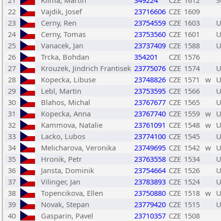
21
Klima, Martin
349224
CZE
1612
S
22
Vajdik, Josef
23716606
CZE
1609
23
Cerny, Ren
23754559
CZE
1603
U
24
Cerny, Tomas
23753560
CZE
1601
U
25
Vanacek, Jan
23737409
CZE
1588
U
26
Trcka, Bohdan
354201
CZE
1576
27
Krouzek, Jindrich Frantisek
23775076
CZE
1574
U
28
Kopecka, Libuse
23748826
CZE
1571
w
U
29
Lebl, Martin
23753595
CZE
1566
U
30
Blahos, Michal
23767677
CZE
1565
U
31
Kopecka, Anna
23767740
CZE
1559
w
U
32
Kammova, Natalie
23761091
CZE
1548
w
U
33
Lacko, Lubos
23774100
CZE
1545
U
34
Melicharova, Veronika
23749695
CZE
1542
w
U
35
Hronik, Petr
23763558
CZE
1534
U
36
Jansta, Dominik
23754664
CZE
1526
U
37
Vilinger, Jan
23783893
CZE
1524
U
38
Topencikova, Ellen
23750880
CZE
1518
w
U
39
Novak, Stepan
23779420
CZE
1515
U
40
Gasparin, Pavel
23710357
CZE
1508