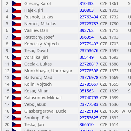
2
Grecny, Karol
310433
CZE
1861
S
3
Hajek, Jiri
320803
CZE
1803
4
Rusnok, Lukas
23763434
CZE
1732
U
5
Nemec, Mikulas
23725737
CZE
1730
U
6
Vasilev, Dan
393762
CZE
1713
U
7
Rastocny, Josef
396354
CZE
1703
8
Koncicky, Vojtech
23779403
CZE
1703
U
9
Tesar, David
23753676
CZE
1697
U
10
Vorsilka, Jiri
365149
CZE
1693
11
Ocelak, Lukas
23728817
CZE
1688
U
12
Munkhbayar, Unurbayar
23778598
CZE
1673
U
13
Baltynov, Madi
23776978
CZE
1669
U
14
Kolin, Vojtech
23785667
CZE
1655
U
15
Kosar, Milan
351563
CZE
1639
S
16
Katasonov, Mikhail
23740795
CZE
1639
17
Vebr, Jakub
23777583
CZE
1636
U
18
Glasbergerova, Lucie
23725184
CZE
1636
w
U
19
Soukup, Petr
23753625
CZE
1632
20
Teska, Jan
366510
CZE
1614