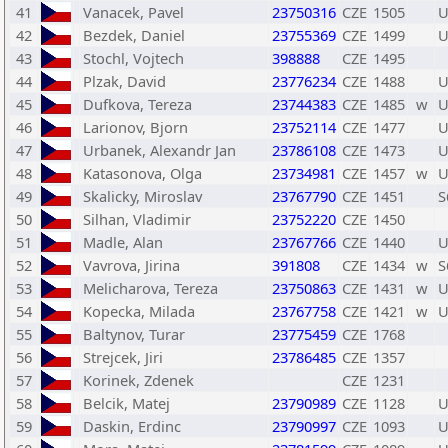
41
Vanacek, Pavel
23750316
CZE
1505
U
42
Bezdek, Daniel
23755369
CZE
1499
U
43
Stochl, Vojtech
398888
CZE
1495
44
Plzak, David
23776234
CZE
1488
U
45
Dufkova, Tereza
23744383
CZE
1485
w
U
46
Larionov, Bjorn
23752114
CZE
1477
U
47
Urbanek, Alexandr Jan
23786108
CZE
1473
U
48
Katasonova, Olga
23734981
CZE
1457
w
U
49
Skalicky, Miroslav
23767790
CZE
1451
S
50
Silhan, Vladimir
23752220
CZE
1450
51
Madle, Alan
23767766
CZE
1440
U
52
Vavrova, Jirina
391808
CZE
1434
w
S
53
Melicharova, Tereza
23750863
CZE
1431
w
U
54
Kopecka, Milada
23767758
CZE
1421
w
U
55
Baltynov, Turar
23775459
CZE
1768
56
Strejcek, Jiri
23786485
CZE
1357
57
Korinek, Zdenek
CZE
1231
58
Belcik, Matej
23790989
CZE
1128
U
59
Daskin, Erdinc
23790997
CZE
1093
U