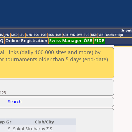
Servert
TA
JPN
MKD
LTU
NED
POL
POR
ROU
RUS
SRB
SVK
SWE
TUR
UKR
VIE
FontSize:11pt
AQ
Online Registration
Swiss-Manager
ÖSB
FIDE
ll links (daily 100.000 sites and more) by
for tournaments older than 5 days (end-date)
 125
Search
yp
Gr
Club/City
S
Sokol Struharov Z.S.