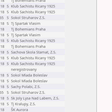
18
Tj Bohemians Praha
18
S
Klub Sachistu Ricany 1925
18
S
Klub Sachistu Ricany 1925
65
S
Sokol Struharov Z.S.
18
S
Tj Spartak Vlasim
18
Tj Bohemians Praha
18
S
Tj Spartak Vlasim
18
S
Klub Sachistu Ricany 1925
18
Tj Bohemians Praha
18
S
Sachova Skola Stamat, Z.S.
18
S
Klub Sachistu Ricany 1925
18
S
Klub Sachistu Ricany 1925
neregistrovany
18
S
Sokol Mlada Boleslav
18
S
Sokol Mlada Boleslav
18
S
Sachy Polabi, Z.S.
65
S
Sokol Struharov Z.S.
18
S
Sk Joly Lysa Nad Labem, Z.S.
18
S
Tj Kralupy, Z.S.
18
ŠK Aurora