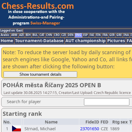
Logged on: Gast
Arabic
ARM
AZE
BIH
BUL
CAT
CHN
CRO
CZE
DEN
ENG
ESP
FAI
FIN
FRA
GER
GRE
INA
I
Home
Tournament-Database
AUT championship
Pictures
F
Note: To reduce the server load by daily scanning of a
search engines like Google, Yahoo and Co, all links 
are shown after clicking the following button:
POHÁR města Říčany 2025 OPEN B
Last update 30.08.2025 14:27:15, Creator/Last Upload: Czech Republic licence
Search for player
Starting rank
No.
Name
FideID
FED
Rtg
sex
T
1
Strnad, Michael
23701650
CZE
1869