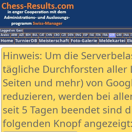
Logged on: Gast
Arabic
ARM
AZE
BIH
BUL
CAT
CHN
CRO
CZE
DEN
ENG
ESP
FAI
FIN
FRA
GER
GRE
INA
I
Home
TurnierDB
Meisterschaft
Foto-Galerie
Meldekartei
El
Hinweis: Um die Serverbela
tägliche Durchforsten aller 
Seiten und mehr) von Goog
reduzieren, werden bei alle
seit 5 Tagen beendet sind d
folgenden Knopf angezeigt