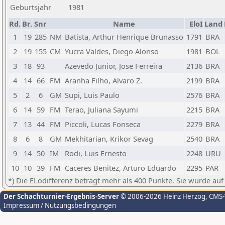
Geburtsjahr
1981
Rd.
Br.
Snr
Name
EloI
Land
1
19
285
NM
Batista, Arthur Henrique Brunasso
1791
BRA
2
19
155
CM
Yucra Valdes, Diego Alonso
1981
BOL
3
18
93
Azevedo Junior, Jose Ferreira
2136
BRA
4
14
66
FM
Aranha Filho, Alvaro Z.
2199
BRA
5
2
6
GM
Supi, Luis Paulo
2576
BRA
6
14
59
FM
Terao, Juliana Sayumi
2215
BRA
7
13
44
FM
Piccoli, Lucas Fonseca
2279
BRA
8
6
8
GM
Mekhitarian, Krikor Sevag
2540
BRA
9
14
50
IM
Rodi, Luis Ernesto
2248
URU
10
10
39
FM
Caceres Benitez, Arturo Eduardo
2295
PAR
*) Die ELodifferenz beträgt mehr als 400 Punkte. Sie wurde auf
Der Schachturnier-Ergebnis-Server
© 2006-2026 Heinz Herzog
, CMS
Impressum / Nutzungsbedingungen