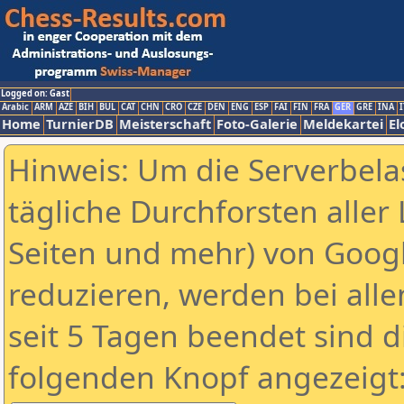
Logged on: Gast
Arabic
ARM
AZE
BIH
BUL
CAT
CHN
CRO
CZE
DEN
ENG
ESP
FAI
FIN
FRA
GER
GRE
INA
I
Home
TurnierDB
Meisterschaft
Foto-Galerie
Meldekartei
El
Hinweis: Um die Serverbela
tägliche Durchforsten aller 
Seiten und mehr) von Goog
reduzieren, werden bei alle
seit 5 Tagen beendet sind d
folgenden Knopf angezeigt