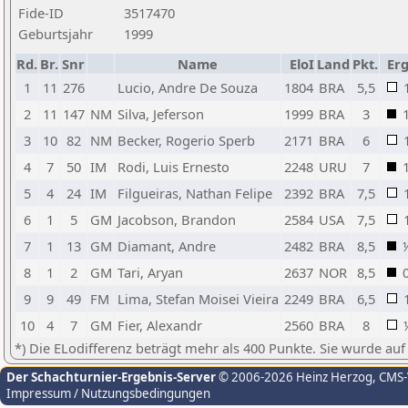
Fide-ID
3517470
Geburtsjahr
1999
Rd.
Br.
Snr
Name
EloI
Land
Pkt.
Erg
1
11
276
Lucio, Andre De Souza
1804
BRA
5,5
2
11
147
NM
Silva, Jeferson
1999
BRA
3
3
10
82
NM
Becker, Rogerio Sperb
2171
BRA
6
4
7
50
IM
Rodi, Luis Ernesto
2248
URU
7
5
4
24
IM
Filgueiras, Nathan Felipe
2392
BRA
7,5
6
1
5
GM
Jacobson, Brandon
2584
USA
7,5
7
1
13
GM
Diamant, Andre
2482
BRA
8,5
8
1
2
GM
Tari, Aryan
2637
NOR
8,5
9
9
49
FM
Lima, Stefan Moisei Vieira
2249
BRA
6,5
10
4
7
GM
Fier, Alexandr
2560
BRA
8
*) Die ELodifferenz beträgt mehr als 400 Punkte. Sie wurde auf
Der Schachturnier-Ergebnis-Server
© 2006-2026 Heinz Herzog
, CMS
Impressum / Nutzungsbedingungen