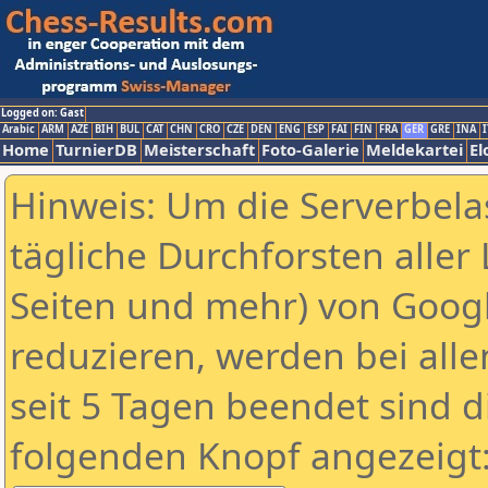
Logged on: Gast
Arabic
ARM
AZE
BIH
BUL
CAT
CHN
CRO
CZE
DEN
ENG
ESP
FAI
FIN
FRA
GER
GRE
INA
I
Home
TurnierDB
Meisterschaft
Foto-Galerie
Meldekartei
El
Hinweis: Um die Serverbela
tägliche Durchforsten aller 
Seiten und mehr) von Goog
reduzieren, werden bei alle
seit 5 Tagen beendet sind d
folgenden Knopf angezeigt