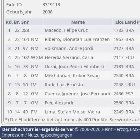
Fide-ID
3319113
Geburtsjahr
2008
Rd.
Br.
Snr
Name
EloI
Land
P
1
22
288
Macedo, Felipe Cruz
1782
BRA
2
22
164
NM
Ribeiro, Dionatan Lua Franzen
1967
BRA
3
21
97
NM
Volkmann, Andre Jordi
2127
BRA
4
25
102
WGM
Heredia Serrano, Carla
2117
ECU
5
16
78
NM
Uczai, Joao Pedro Filimberti
2181
BRA
6
7
8
GM
Mekhitarian, Krikor Sevag
2540
BRA
7
15
50
IM
Rodi, Luis Ernesto
2248
URU
8
8
12
GM
Cuenca Jimenez, Jose Fernando
2486
ESP
9
7
7
GM
Fier, Alexandr
2560
BRA
10
14
49
FM
Lima, Stefan Moisei Vieira
2249
BRA
*) Die ELodifferenz beträgt mehr als 400 Punkte. Sie wurde auf
Der Schachturnier-Ergebnis-Server
© 2006-2026 Heinz Herzog
, CMS
Impressum / Nutzungsbedingungen