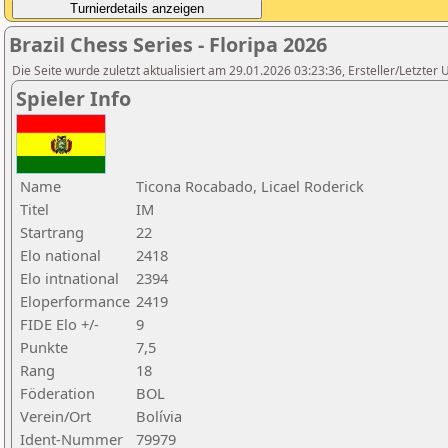
Brazil Chess Series - Floripa 2026
Die Seite wurde zuletzt aktualisiert am 29.01.2026 03:23:36, Ersteller/Letzter 
Spieler Info
Name
Ticona Rocabado, Licael Roderick
Titel
IM
Startrang
22
Elo national
2418
Elo intnational
2394
Eloperformance
2419
FIDE Elo +/-
9
Punkte
7,5
Rang
18
Föderation
BOL
Verein/Ort
Bolívia
Ident-Nummer
79979