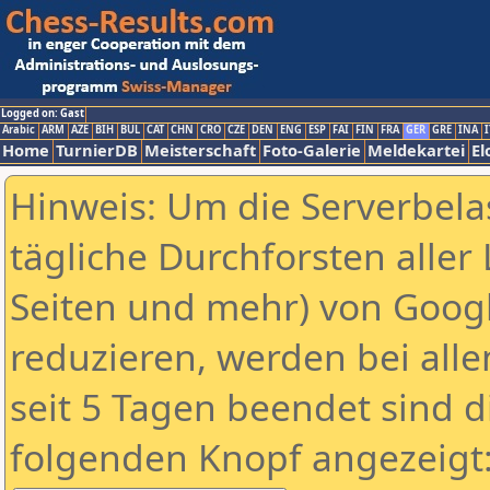
Logged on: Gast
Arabic
ARM
AZE
BIH
BUL
CAT
CHN
CRO
CZE
DEN
ENG
ESP
FAI
FIN
FRA
GER
GRE
INA
I
Home
TurnierDB
Meisterschaft
Foto-Galerie
Meldekartei
El
Hinweis: Um die Serverbela
tägliche Durchforsten aller 
Seiten und mehr) von Goog
reduzieren, werden bei alle
seit 5 Tagen beendet sind d
folgenden Knopf angezeigt