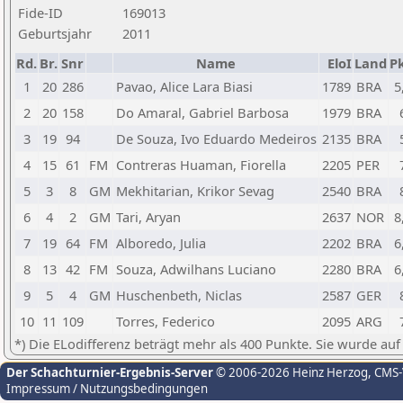
Fide-ID
169013
Geburtsjahr
2011
Rd.
Br.
Snr
Name
EloI
Land
Pk
1
20
286
Pavao, Alice Lara Biasi
1789
BRA
5
2
20
158
Do Amaral, Gabriel Barbosa
1979
BRA
3
19
94
De Souza, Ivo Eduardo Medeiros
2135
BRA
4
15
61
FM
Contreras Huaman, Fiorella
2205
PER
5
3
8
GM
Mekhitarian, Krikor Sevag
2540
BRA
6
4
2
GM
Tari, Aryan
2637
NOR
8
7
19
64
FM
Alboredo, Julia
2202
BRA
6
8
13
42
FM
Souza, Adwilhans Luciano
2280
BRA
6
9
5
4
GM
Huschenbeth, Niclas
2587
GER
10
11
109
Torres, Federico
2095
ARG
*) Die ELodifferenz beträgt mehr als 400 Punkte. Sie wurde auf
Der Schachturnier-Ergebnis-Server
© 2006-2026 Heinz Herzog
, CMS
Impressum / Nutzungsbedingungen